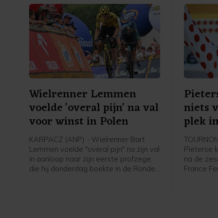
Wielrenner Lemmen
Pieter
voelde 'overal pijn' na val
niets 
voor winst in Polen
plek i
KARPACZ (ANP) - Wielrenner Bart
TOURNON-
Lemmen voelde "overal pijn" na zijn val
Pieterse k
in aanloop naar zijn eerste profzege,
na de zes
die hij donderdag boekte in de Ronde
France Fe
van Polen. Dat heeft de Nederlander
werd acht
laten weten in een reactie via zijn
Court en C
ploeg Visma - Lease a Bike. De 30-
Nederland
jarige Lemmen kwam ten val maar
afloop va
won de etappe en nam de leiding in