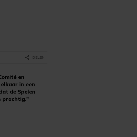
share
DELEN
Comité en
elkaar in een
 dat de Spelen
 prachtig."