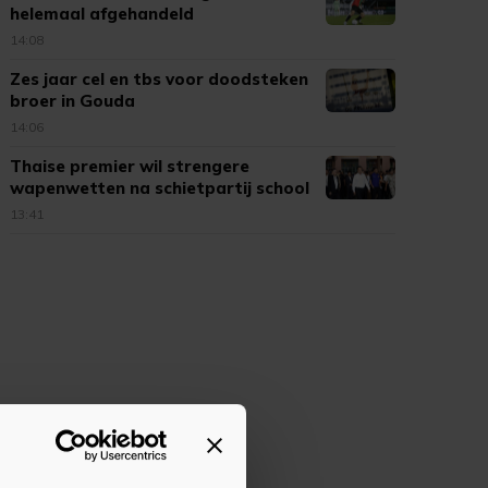
helemaal afgehandeld
14:08
Zes jaar cel en tbs voor doodsteken
broer in Gouda
14:06
Thaise premier wil strengere
wapenwetten na schietpartij school
13:41