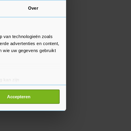
Over
p van technologieën zoals
erde advertenties en content,
en wie uw gegevens gebruikt
g kan zijn
erprinting)
t
detailgedeelte
in. U kunt uw
Accepteren
p onze cookiepagina kun je