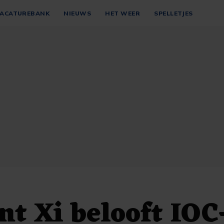
ACATUREBANK
NIEUWS
HET WEER
SPELLETJES
nt Xi belooft IOC