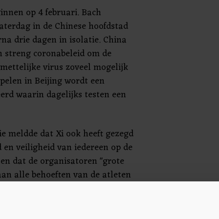
innen op 4 februari. Bach
zaterdag in de Chinese hoofdstad
na drie dagen in isolatie. China
n streng coronabeleid om de
mettelijke virus zoveel mogelijk
pelen in Beijing wordt een
erd waarin dagelijks testen een
ie meldde dat Xi ook heeft gezegd
 en veiligheid van iedereen op de
en dat de organisatoren "grote
n alle behoeften van de atleten
te leveren".
 sinds de uitbraak van het