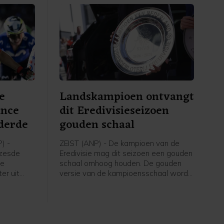
e
Landskampioen ontvangt
ance
dit Eredivisieseizoen
derde
gouden schaal
) -
ZEIST (ANP) - De kampioen van de
 zesde
Eredivisie mag dit seizoen een gouden
ce
schaal omhoog houden. De gouden
er uit
versie van de kampioensschaal wordt
Soudal
ter ere van het 70-jarig bestaan van
htige
het betaald voetbal uitgereikt door
 van
Eredivisie CV en de KNVB, zo meldt de
-Rhône.
voetbalbond.
 werd