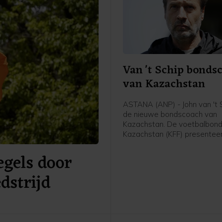
Van 't Schip bonds
van Kazachstan
ASTANA (ANP) - John van 't S
de nieuwe bondscoach van
Kazachstan. De voetbalbond
Kazachstan (KFF) presentee
62-jarige Nederlandse oud-
gels door
international en trainer vrijda
meldde de bond op social me
dstrijd