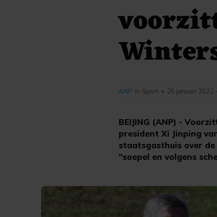
voorzit
Winter
ANP
in Sport
25 januari 2022 
•
BEIJING (ANP) - Voorzi
president Xi Jinping v
staatsgasthuis over de
"soepel en volgens sche