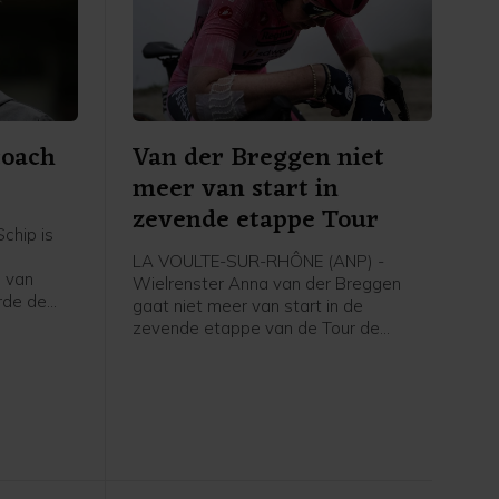
coach
Van der Breggen niet
meer van start in
zevende etappe Tour
chip is
LA VOULTE-SUR-RHÔNE (ANP) -
 van
Wielrenster Anna van der Breggen
rde de
gaat niet meer van start in de
zevende etappe van de Tour de
g, zo
France Femmes. Haar ploeg SD Worx-
dia.
Protime meldt dat de 36-jarige renster
de Tour verlaat en rust neemt.