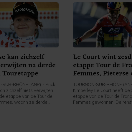
se kan zichzelf
Le Court wint zesd
verwijten na derde
etappe Tour de Fr
n Touretappe
Femmes, Pieterse 
SUR-RHÔNE (ANP) - Puck
TOURNON-SUR-RHÔNE (ANP
an zichzelf niets verwijten
Kimberley Le Court heeft de
de etappe van de Tour de
etappe van de Tour de Fran
mmes, waarin ze derde
Femmes gewonnen. De renst
er winnares Kimberley Le
Mauritius van AG Insurance-
édrine Kerbaol. Dat zei de
was de beste in de heuvelac
se bolletjestruidraagster na
etappe over 153,4 kilometer
n de etappe tegen de NOS.
Montbrison naar Tournon-sur
Cédrine Kerbaol uit Frankrijk