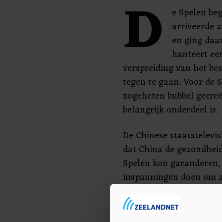
D
e Spelen beg
arriveerde 
en ging daar
hanteert ee
verspreiding van het bes
tegen te gaan. Voor de S
zogeheten bubbel gecreë
belangrijk onderdeel is.
De Chinese staatstelevis
dat China de gezondheid
Spelen kon garanderen, 
inspanningen doen om aa
te voldoen en goed werk 
President Xi heeft China