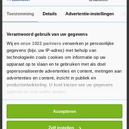
Toestemming
Details
Advertentie-instellingen
Ov
Verantwoord gebruik van uw gegevens
Wij en
onze 1022 partners
verwerken je persoonlijke
gegevens (bijv. uw IP-adres) met behulp van
technologieën zoals cookies om informatie op uw
apparaat op te slaan en te gebruiken met als doel
gepersonaliseerde advertenties en content, metingen aan
advertenties en content, inzicht in publiek en
productontwikkeling. U kunt kiezen wie uw gegevens
gebruikt en met welke doelen.
Als u het toestaat, willen we ook graag:
Accepteren
Informatie verzamelen over uw geografische
locatie, die tot een paar meter nauwkeurig kan zijn
Meer uit Financieel
Uw apparaat identificeren door het actief te
Zelf instellen