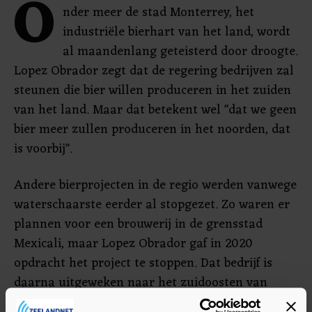
O
nder meer de stad Monterrey, het
industriële bierhart van het land, wordt
al maandenlang geteisterd door droogte.
Lopez Obrador zegt dat de regering bedrijven zal
steunen die bier willen produceren in het zuiden
van het land. Maar dat betekent wel "dat we geen
bier meer zullen produceren in het noorden, dat
is voorbij".
Andere bierprojecten in de regio werden vanwege
waterschaarste eerder al stopgezet. Zo waren er
plannen voor een brouwerij in de grensstad
Mexicali, maar Lopez Obrador gaf in 2020
opdracht het project te stoppen. Dat bedrijf is
daarna uitgeweken naar het zuidoosten van
Mexico.