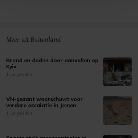
Met cookies werkt onze website beter en wordt jouw
bezoek makkelijker en persoonlijker. Op
onze cookiepagina kun je ons cookiebeleid bekijken en je
gemaakte keuze altijd wijzigen of intrekken.
Meer uit Buitenland
Brand en doden door aanvallen op
Kyiv
1 uur geleden
VN-gezant waarschuwt voor
verdere escalatie in Jemen
1 uur geleden
Spanje stelt grenscontroles in