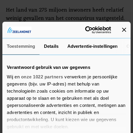
Het land van 275 miljoen inwoners heeft relatief
weinig gevallen van het coronavirus vastgesteld.
Met in totaal iets meer dan 858.000
besmettingen staat Indonesië op de
wereldranglijst net onder Nederland. De
Toestemming
Details
Advertentie-instellingen
Ov
gezondheidsautoriteiten wijten bijna 25.000
sterfgevallen aan het coronavirus.
Verantwoord gebruik van uw gegevens
Wij en
onze 1022 partners
verwerken je persoonlijke
gegevens (bijv. uw IP-adres) met behulp van
technologieën zoals cookies om informatie op uw
apparaat op te slaan en te gebruiken met als doel
gepersonaliseerde advertenties en content, metingen aan
advertenties en content, inzicht in publiek en
productontwikkeling. U kunt kiezen wie uw gegevens
gebruikt en met welke doelen.