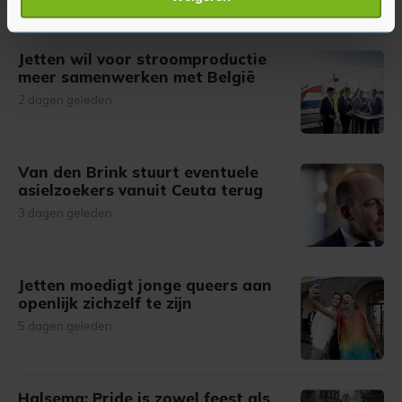
5 uur geleden
verwerkt en stel uw voorkeuren in het
detailgedeelte
in.
U kunt uw toestemming op elk moment wijzigen of
intrekken in de Cookieverklaring.
Jetten wil voor stroomproductie
meer samenwerken met België
Met cookies werkt onze website beter en wordt jouw
2 dagen geleden
bezoek makkelijker en persoonlijker. Op
onze cookiepagina kun je ons cookiebeleid bekijken en je
gemaakte keuze altijd wijzigen of intrekken.
Van den Brink stuurt eventuele
asielzoekers vanuit Ceuta terug
3 dagen geleden
Jetten moedigt jonge queers aan
openlijk zichzelf te zijn
5 dagen geleden
Halsema: Pride is zowel feest als