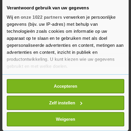
Verantwoord gebruik van uw gegevens
Wij en
onze 1022 partners
verwerken je persoonlijke
gegevens (bijv. uw IP-adres) met behulp van
technologieën zoals cookies om informatie op uw
apparaat op te slaan en te gebruiken met als doel
gepersonaliseerde advertenties en content, metingen aan
advertenties en content, inzicht in publiek en
productontwikkeling. U kunt kiezen wie uw gegevens
gebruikt en met welke doelen.
Meer uit Binnenland
Als u het toestaat, willen we ook graag:
Accepteren
Informatie verzamelen over uw geografische
Natuurbrand bij Ouddorp breidt
locatie, die tot een paar meter nauwkeurig kan zijn
zich niet meer uit door stoplijnen
Uw apparaat identificeren door het actief te
Zelf instellen
1 uur geleden
scannen op specifieke eigenschappen (fingerprinting)
Lees meer over hoe uw persoonlijke gegevens worden
Weigeren
verwerkt en stel uw voorkeuren in het
detailgedeelte
in.
Jeugddetentie geëist voor explosie