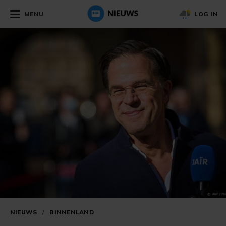
MENU
LOG IN
NIEUWS
/
BINNENLAND