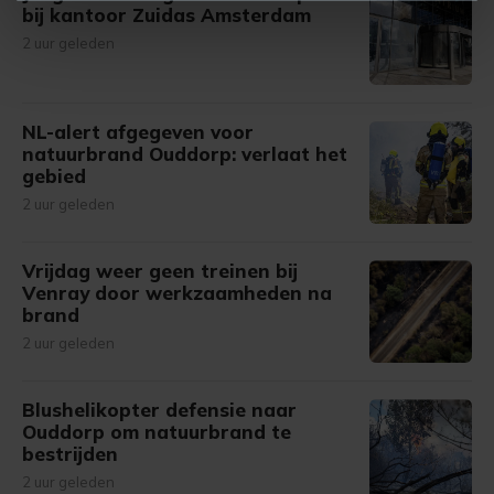
U kunt uw toestemming op elk moment wijzigen of
bij kantoor Zuidas Amsterdam
intrekken in de Cookieverklaring.
2 uur geleden
Met cookies werkt onze website beter en wordt jouw
bezoek makkelijker en persoonlijker. Op
NL-alert afgegeven voor
onze cookiepagina kun je ons cookiebeleid bekijken en je
natuurbrand Ouddorp: verlaat het
gemaakte keuze altijd wijzigen of intrekken.
gebied
2 uur geleden
Vrijdag weer geen treinen bij
Venray door werkzaamheden na
brand
2 uur geleden
Blushelikopter defensie naar
Ouddorp om natuurbrand te
bestrijden
2 uur geleden