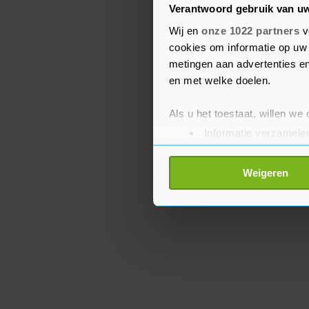
Verantwoord gebruik van u
Amerikanen houden", spr
Wij en
onze 1022 partners
v
Amerikanen dat preside
cookies om informatie op uw 
aanval te openen op ons
metingen aan advertenties en
banen. Dat is onacceptab
en met welke doelen.
Als u het toestaat, willen we
Informatie verzamelen
Uw apparaat identific
Lees meer over hoe uw perso
Weigeren
toestemming op elk moment wi
Met cookies werkt onze websi
ons cookiebeleid bekijken en 