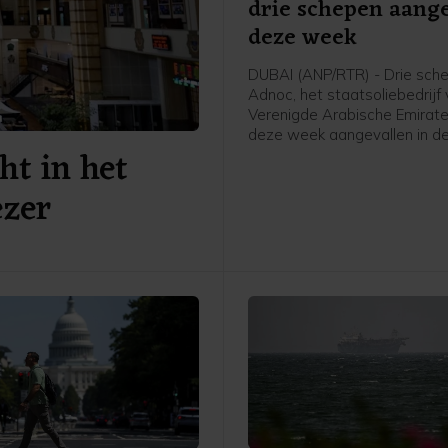
drie schepen aang
deze week
DUBAI (ANP/RTR) - Drie sch
Adnoc, het staatsoliebedrijf
Verenigde Arabische Emiraten
deze week aangevallen in de
ht in het
van Hormuz. Sinds het begin
oorlog in het Midden-Oosten 
ezer
volgens het bedrijf vijftien t
Adnoc aangevallen met rake
drones, waarbij een dode is 
en twintig bemanningslede
raakten.