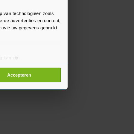
p van technologieën zoals
erde advertenties en content,
en wie uw gegevens gebruikt
g kan zijn
erprinting)
t
detailgedeelte
in. U kunt uw
Accepteren
p onze cookiepagina kun je