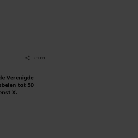
share
DELEN
de Verenigde
bbelen tot 50
enst X.