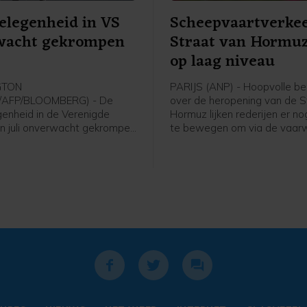
elegenheid in VS
Scheepvaartverkee
wacht gekrompen
Straat van Hormuz 
op laag niveau
GTON
PARIJS (ANP) - Hoopvolle be
/AFP/BLOOMBERG) - De
over de heropening van de S
enheid in de Verenigde
Hormuz lijken rederijen er no
 in juli onverwacht gekrompen
te bewegen om via de vaar
icijfer van juni is flink naar
varen. Het aantal schepen d
ijgesteld. Volgens de
zeestraat vaart, blijft op ee
se overheid nam het aantal
niveau, blijkt uit data van A
aatsen vorige maand met
 terwijl economen juist op
ame van ongeveer 80.000
den gerekend. In juni ging
en aanwas met 20.000
or die maand werd eerder
 met 57.000 arbeidsplaatsen