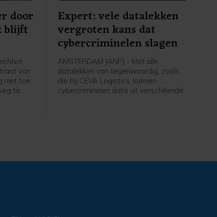
r door
Expert: vele datalekken
blijft
vergroten kans dat
cybercriminelen slagen
richten
AMSTERDAM (ANP) - Met alle
traat van
datalekken van tegenwoordig, zoals
g niet toe
die bij CEVA Logistics, kunnen
weg te
cybercriminelen data uit verschillende
at door de
lekken aan elkaar koppelen en zo
n laag
steeds overtuigender overkomen. Dat
XSMarine.
vergroot de kans dat mensen
slachtoffer worden van
cybercriminelen. Dat zegt IT-jurist en
directeur van ICTRecht Arnoud
Engelfriet, nu steeds meer bedrijven
laten weten last te hebben van het
cyberincident bij CEVA. Daarbij zijn
mogelijk persoonlijke gegevens van
Nederlandse consumenten
buitgemaakt.