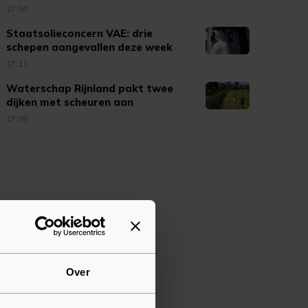
17:50
Staatsolieconcern VAE: drie
schepen aangevallen deze week
17:11
Waterschap Rijnland pakt twee
dijken met scheuren aan
17:09
Over