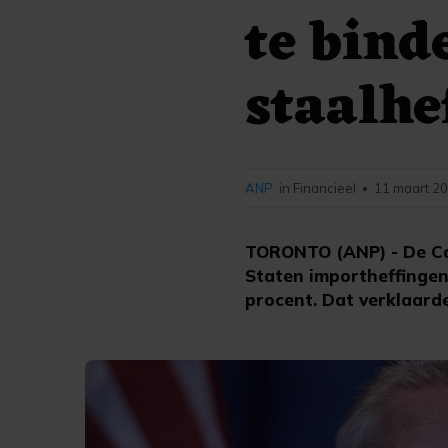
te bind
staalhe
ANP
in Financieel
11 maart 20
•
TORONTO (ANP) - De Can
Staten importheffingen
procent. Dat verklaard