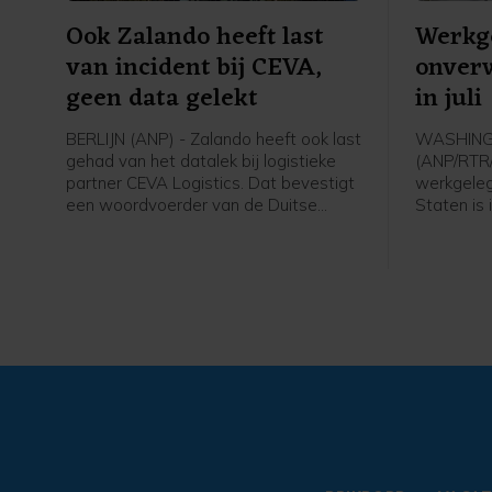
Ook Zalando heeft last
Werkg
van incident bij CEVA,
onver
geen data gelekt
in juli
BERLIJN (ANP) - Zalando heeft ook last
WASHIN
gehad van het datalek bij logistieke
(ANP/RTR
partner CEVA Logistics. Dat bevestigt
werkgeleg
een woordvoerder van de Duitse
Staten is
webwinkel na vragen van het ANP.
en het groe
Woensdag waarschuwden
beneden b
winkelketen de Bijenkorf en webshop
Amerikaan
Bol al voor een datalek bij de
arbeidspl
logistieke partner. Daar kwam later
23.000 af,
ook Ajax bij. Zalando meldt dat
een toen
gegevens van zijn klanten niet door
banen had
het incident zijn getroffen.
het om e
banen. Vo
een groei
gemeld.