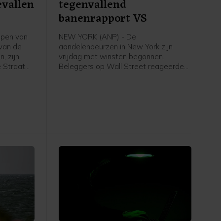
evallen
tegenvallend
banenrapport VS
epen van
NEW YORK (ANP) - De
 van de
aandelenbeurzen in New York zijn
, zijn
vrijdag met winsten begonnen.
 Straat
Beleggers op Wall Street reageerden
 van de
op het banenrapport van de
zijn
Amerikaanse overheid. Uit dat rapport
ankers van
bleek dat er in juli 23.000 banen zijn
tten en
verdwenen, terwijl er een groei van
gevallen
ongeveer 80.000 arbeidsplaatsen
n gewond
werd verwacht. Daardoor kan de
Amerikaanse centrale bank
voorzichtiger worden met het
verhogen van de rente.