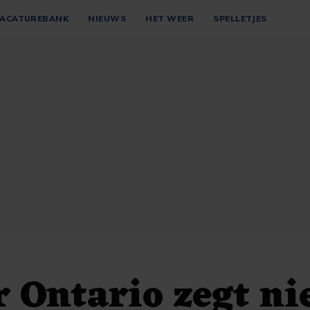
ACATUREBANK
NIEUWS
HET WEER
SPELLETJES
 Ontario zegt nie