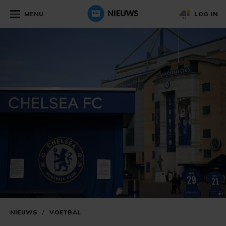
MENU
LOG IN
NIEUWS
/
VOETBAL