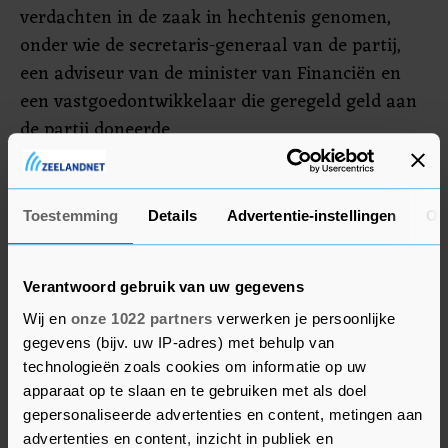
verdachten in de zaak in hechtenis genomen,
onder wie de secretaris-generaal van de partij,
een adviseur van de minister van Financiën en
een vastgoedontwikkelaar die geregeld geld aan
de partij doneerde.
Volgens het Openbaar Ministerie zijn er geen
reden om aan te nemen dat Ratas op de hoogte
Toestemming
Details
Advertentie-instellingen
Ov
was van de kwestie. Hij heeft zelf verklaard niets
te weten van de financiering van de lening, maar
erkende dat de zaak schadelijk is voor de
Verantwoord gebruik van uw gegevens
betrokkenen.
Wij en
onze 1022 partners
verwerken je persoonlijke
gegevens (bijv. uw IP-adres) met behulp van
technologieën zoals cookies om informatie op uw
apparaat op te slaan en te gebruiken met als doel
gepersonaliseerde advertenties en content, metingen aan
advertenties en content, inzicht in publiek en