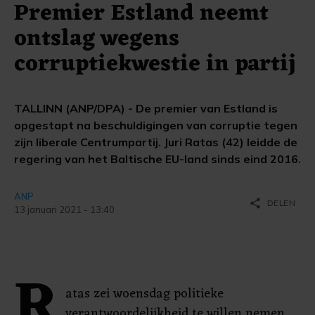
Premier Estland neemt
ontslag wegens
corruptiekwestie in partij
TALLINN (ANP/DPA) - De premier van Estland is
opgestapt na beschuldigingen van corruptie tegen
zijn liberale Centrumpartij. Juri Ratas (42) leidde de
regering van het Baltische EU-land sinds eind 2016.
ANP
share
DELEN
13 januari 2021 - 13:40
R
atas zei woensdag politieke
verantwoordelijkheid te willen nemen