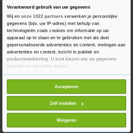
volgend jaar, en dat we nauwer betrokken
Verantwoord gebruik van uw gegevens
zouden zijn geweest bij het proces." Ze wil dat
Wij en
onze 1022 partners
verwerken je persoonlijke
Aruba, Bonaire, Curaçao, Saba, Sint-Maarten,
gegevens (bijv. uw IP-adres) met behulp van
Sint-Eustatius en Suriname betrokken worden bij
technologieën zoals cookies om informatie op uw
apparaat op te slaan en te gebruiken met als doel
de verdere uitwerking van de plannen.
gepersonaliseerde advertenties en content, metingen aan
advertenties en content, inzicht in publiek en
Namens de Nederlandse regering was
productontwikkeling. U kunt kiezen wie uw gegevens
staatssecretaris Eric van der Burg (Justitie en
gebruikt en met welke doelen.
Veiligheid) naar Aruba gegaan.
Als u het toestaat, willen we ook graag:
Accepteren
Informatie verzamelen over uw geografische
locatie, die tot een paar meter nauwkeurig kan zijn
Uw apparaat identificeren door het actief te
Zelf instellen
scannen op specifieke eigenschappen (fingerprinting)
Lees meer over hoe uw persoonlijke gegevens worden
Weigeren
verwerkt en stel uw voorkeuren in het
detailgedeelte
in.
U kunt uw toestemming op elk moment wijzigen of