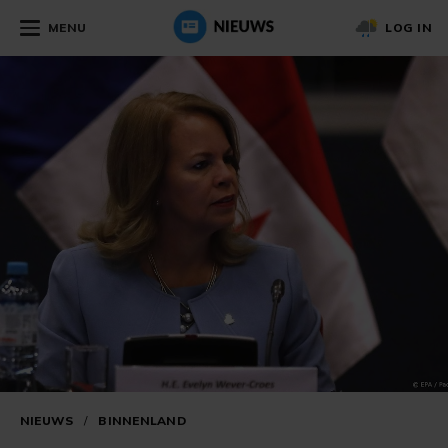
MENU
LOG IN
NIEUWS
/
BINNENLAND