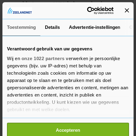
versneld uitgeven. IATA helpt verder door
informatie over vrachtvluchten snel beschikbaar
te stellen aan leden van de postunie.
Toestemming
Details
Advertentie-instellingen
Ov
Verantwoord gebruik van uw gegevens
Wij en
onze 1022 partners
verwerken je persoonlijke
gegevens (bijv. uw IP-adres) met behulp van
technologieën zoals cookies om informatie op uw
apparaat op te slaan en te gebruiken met als doel
gepersonaliseerde advertenties en content, metingen aan
advertenties en content, inzicht in publiek en
productontwikkeling. U kunt kiezen wie uw gegevens
gebruikt en met welke doelen.
Als u het toestaat, willen we ook graag:
Accepteren
Informatie verzamelen over uw geografische