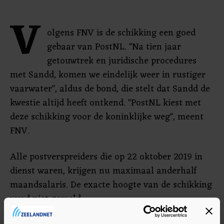
V
olgens FNV is de schikking een goed
gebaar van PostNL. "Na tien jaar
getouwtrek en juridische procedures
met Sandd, komen we eindelijk weer in rustiger
vaarwater", aldus de bond, die stelt dat Sandd de
kwestie altijd heeft ontkend. "PostNL kiest met
deze schikking voor de koninklijke weg", meent
FNV.
Alle postverspreiders die op 22 oktober 2019 in
dienst waren, krijgen nu maximaal anderhalf
maandsalaris. De exacte hoogte van de schikking
werd niet gemeld.