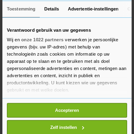
Toestemming
Details
Advertentie-instellingen
Ov
Verantwoord gebruik van uw gegevens
Wij en
onze 1022 partners
verwerken je persoonlijke
gegevens (bijv. uw IP-adres) met behulp van
technologieën zoals cookies om informatie op uw
apparaat op te slaan en te gebruiken met als doel
gepersonaliseerde advertenties en content, metingen aan
advertenties en content, inzicht in publiek en
productontwikkeling. U kunt kiezen wie uw gegevens
gebruikt en met welke doelen.
Als u het toestaat, willen we ook graag:
Accepteren
Informatie verzamelen over uw geografische
Meer uit Financieel
locatie, die tot een paar meter nauwkeurig kan zijn
Uw apparaat identificeren door het actief te
Zelf instellen