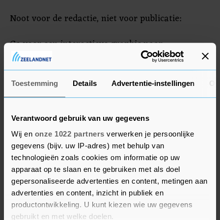
Noot voor de redactie, niet voor publicatie:
Ga voor een interactieve graphic naar
https://t.localfocus.nl/anp/?89f1076. De graphic is
opgemaakt in uw huisstijl en in formats voor
print en online. De graphic wordt aangeboden
Toestemming
Details
Advertentie-instellingen
Ov
aan klanten van de graphicsdienst van het ANP
en LocalFocus.
Verantwoord gebruik van uw gegevens
Wij en
onze 1022 partners
verwerken je persoonlijke
gegevens (bijv. uw IP-adres) met behulp van
technologieën zoals cookies om informatie op uw
apparaat op te slaan en te gebruiken met als doel
gepersonaliseerde advertenties en content, metingen aan
advertenties en content, inzicht in publiek en
productontwikkeling. U kunt kiezen wie uw gegevens
gebruikt en met welke doelen.