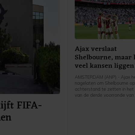
Ajax verslaat
Shelbourne, maar 
veel kansen liggen
AMSTERDAM (ANP) - Ajax h
nagelaten om Shelbourne op
achterstand te zetten in het
van de derde voorronde van
ijft FIFA-
Conference League. De club 
Amsterdam was veel sterke
nen
bezoekers uit Ierland dan de
overwinning doet vermoeden