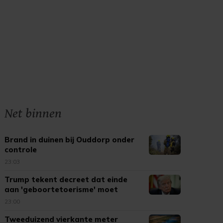
Net binnen
Brand in duinen bij Ouddorp onder
controle
23:03
Trump tekent decreet dat einde
aan 'geboortetoerisme' moet
maken
23:00
Tweeduizend vierkante meter