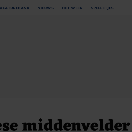
ACATUREBANK
NIEUWS
HET WEER
SPELLETJES
ese middenvelder