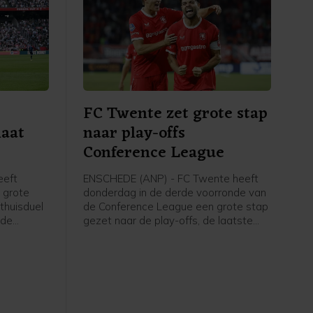
FC Twente zet grote stap
laat
naar play-offs
Conference League
eeft
ENSCHEDE (ANP) - FC Twente heeft
 grote
donderdag in de derde voorronde van
 thuisduel
de Conference League een grote stap
 de
gezet naar de play-offs, de laatste
uit
kwalificatieronde voor het
r dan de
hoofdtoernooi. In Enschede werd met
6-0 gewonnen van FC DAC 1904 uit
 (3-1).
Slowakije.