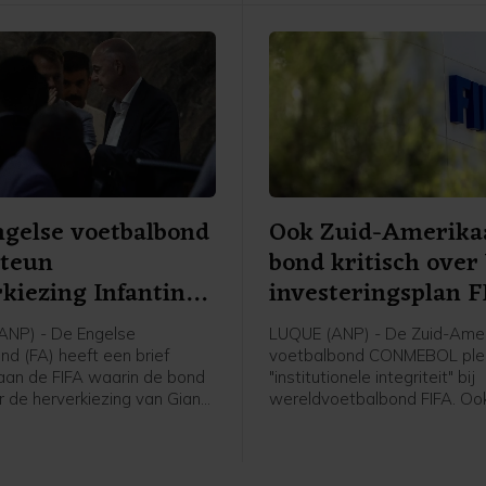
gelse voetbalbond
Ook Zuid-Amerika
steun
bond kritisch ove
kiezing Infantino
investeringsplan 
ANP) - De Engelse
LUQUE (ANP) - De Zuid-Ame
nd (FA) heeft een brief
voetbalbond CONMEBOL plei
aan de FIFA waarin de bond
"institutionele integriteit" bij
r de herverkiezing van Gianni
wereldvoetbalbond FIFA. Ook
als voorzitter van de
bond het intrekken van het 
tbalbond intrekt. Dat
WK-investeringsplan van de 
itse media waaronder de
meldt zij in een verklaring.
y News. De positie van