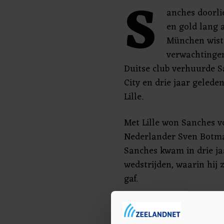
S
anches doorli
en gold lang a
München wist 
verwachtingen
Duitse club verhuurde S
City en drie jaar gelede
Lille.
Met Lille won Sanches vo
Nederlander Sven Botman
Sanches kwam in drie jaa
wedstrijden, waarin hij z
gaf.
Nieuw seizoen