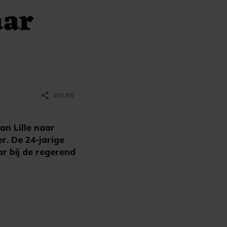
aar
share
DELEN
an Lille naar
r. De 24-jarige
r bij de regerend