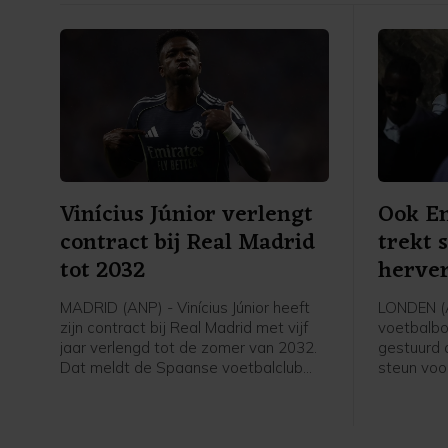
Vinícius Júnior verlengt
Ook En
contract bij Real Madrid
trekt 
tot 2032
herver
in
MADRID (ANP) - Vinícius Júnior heeft
LONDEN (
zijn contract bij Real Madrid met vijf
voetbalbo
jaar verlengd tot de zomer van 2032.
gestuurd 
Dat meldt de Spaanse voetbalclub
steun voo
donderdag op zijn website. De 26-
Infantino 
jarige Braziliaanse vleugelaanvaller
wereldvoe
speelt sinds 2018 voor Real en had
melden Br
een contract dat na komend seizoen
BBC en Sk