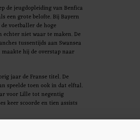
ep de jeugdopleiding van Benfica
ls een grote belofte. Bij Bayern
de voetballer de hoge
 echter niet waar te maken. De
anches tussentijds aan Swansea
n maakte hij de overstap naar
rig jaar de Franse titel. De
 speelde toen ook in dat elftal.
r voor Lille tot negentig
es keer scoorde en tien assists