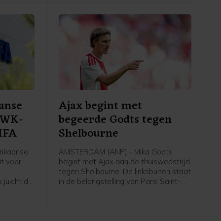
anse
Ajax begint met
r WK-
begeerde Godts tegen
FIFA
Shelbourne
rikaanse
AMSTERDAM (ANP) - Mika Godts
t voor
begint met Ajax aan de thuiswedstrijd
tegen Shelbourne. De linksbuiten staat
 juicht de
in de belangstelling van Paris Saint-
omstreden
Germain. De winnaar van de
FIFA toe,
Champions League heeft nog geen
overeenstemming met Ajax bereikt
over een transfer.