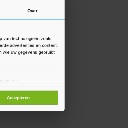
Over
p van technologieën zoals
erde advertenties en content,
en wie uw gegevens gebruikt
g kan zijn
erprinting)
t
detailgedeelte
in. U kunt uw
Accepteren
p onze cookiepagina kun je