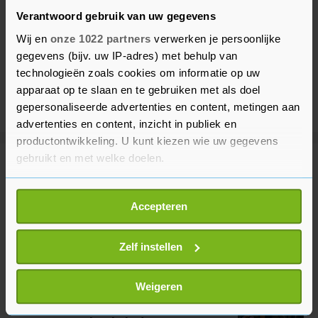
Verantwoord gebruik van uw gegevens
Wij en
onze 1022 partners
verwerken je persoonlijke
gegevens (bijv. uw IP-adres) met behulp van
technologieën zoals cookies om informatie op uw
apparaat op te slaan en te gebruiken met als doel
gepersonaliseerde advertenties en content, metingen aan
advertenties en content, inzicht in publiek en
productontwikkeling. U kunt kiezen wie uw gegevens
gebruikt en met welke doelen.
Meer uit Voetbal
Als u het toestaat, willen we ook graag:
Accepteren
Informatie verzamelen over uw geografische
KNVB blijft tegen Infantino na
locatie, die tot een paar meter nauwkeurig kan zijn
spoedberaad FIFA
Uw apparaat identificeren door het actief te
Zelf instellen
1 uur geleden
scannen op specifieke eigenschappen (fingerprinting)
Lees meer over hoe uw persoonlijke gegevens worden
Weigeren
verwerkt en stel uw voorkeuren in het
detailgedeelte
in.
Messi maakt eerste doelpunten
U kunt uw toestemming op elk moment wijzigen of