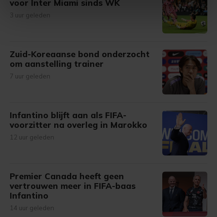
voor Inter Miami sinds WK
intrekken in de Cookieverklaring.
3 uur geleden
Met cookies werkt onze website beter en wordt jouw
bezoek makkelijker en persoonlijker. Op
Zuid-Koreaanse bond onderzocht
onze cookiepagina kun je ons cookiebeleid bekijken en je
om aanstelling trainer
gemaakte keuze altijd wijzigen of intrekken.
7 uur geleden
Infantino blijft aan als FIFA-
voorzitter na overleg in Marokko
12 uur geleden
Premier Canada heeft geen
vertrouwen meer in FIFA-baas
Infantino
14 uur geleden