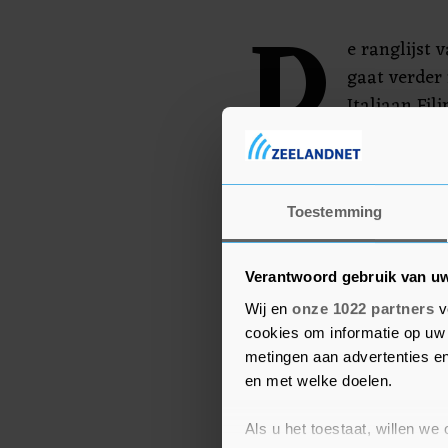
D
e ranglijst 
gaat verder
Italiaan Fil
Zanetti, de 
Edin Dzeko. Allen waren
maakten in de Champio
Toestemming
Verantwoord gebruik van u
Wij en
onze 1022 partners
v
cookies om informatie op uw 
metingen aan advertenties en
en met welke doelen.
Als u het toestaat, willen we