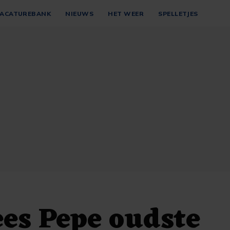
ACATUREBANK
NIEUWS
HET WEER
SPELLETJES
es Pepe oudste