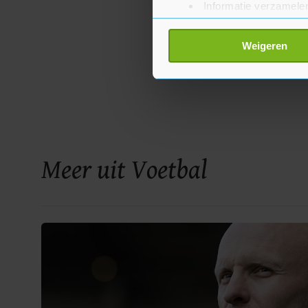
Informatie verzamelen
Uw apparaat identific
Lees meer over hoe uw perso
Weigeren
toestemming op elk moment wi
Met cookies werkt onze websi
ons cookiebeleid bekijken en 
Meer uit Voetbal