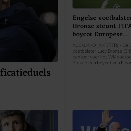
Engelse voetbalste
Bronze steunt FIF
boycot Europese
speelsters
AUCKLAND (ANP/RTR) - De 
voetbalster Lucy Bronze (34
een jaar voor het WK voetbal
Brazilië een boycot van Eur
icatieduels
speelsters van FIFA-competit
Daarmee schaart de speelst
Chelsea zich achter het verz
UEFA tegen FIFA-voorzitter G
Infantino. "Ik denk dat Europ
speelsters zullen vasthoude
overtuigingen. En aan wat he
voor onze sport. Als dat bet
we sommige competities m
boycotten, dan moet dat ge
aldus Bronze in aanloop van