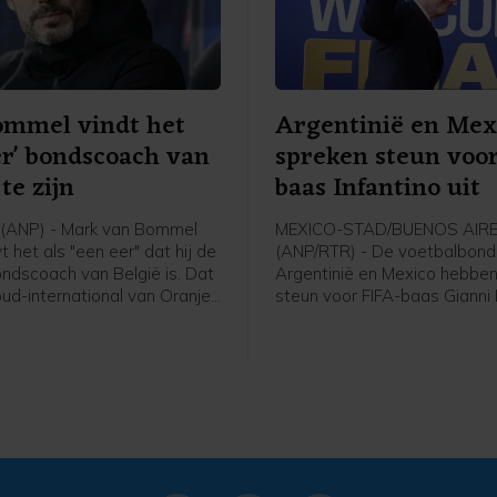
oefenduel met Chelsea in Ni
Zeeland tegen Auckland.
ommel vindt het
Argentinië en Mex
er' bondscoach van
spreken steun voo
te zijn
baas Infantino uit
(ANP) - Mark van Bommel
MEXICO-STAD/BUENOS AIR
het als "een eer" dat hij de
(ANP/RTR) - De voetbalbond
ndscoach van België is. Dat
Argentinië en Mexico hebben
oud-international van Oranje
steun voor FIFA-baas Gianni 
 zijn presentatie bij de
uitgesproken. De voorzitter l
voetbalbond. "Ik ben heel
altijd onder vuur ondanks het
t ik hier zit. Deze uitdaging
van het omstreden
ij", zei de 49-jarige Van
commercialiseringsplan en d
Dit is een baan die iedereen
woensdag gemaakte excuse
 er ook niet over getwijfeld."