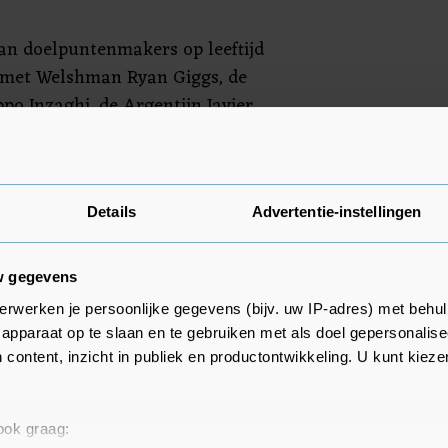
van doelpuntenmakers op leeftijd
 met Welshman Ryan Giggs, de
ippo Inzaghi, de Argentijn Javier
Kroaat Luka Modric en de Bosniër
 37 toen ze nog een doelpunt
ns League.
Details
Advertentie-instellingen
w gegevens
erwerken je persoonlijke gegevens (bijv. uw IP-adres) met behul
apparaat op te slaan en te gebruiken met als doel gepersonalise
 content, inzicht in publiek en productontwikkeling. U kunt kiez
 ook graag: