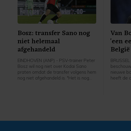
Bosz: transfer Sano nog
Van B
niet helemaal
'een e
afgehandeld
België 
EINDHOVEN (ANP) - PSV-trainer Peter
BRUSSEL 
Bosz wil nog niet over Kodai Sano
beschouwt 
praten omdat de transfer volgens hem
nieuwe bo
nog niet afgehandeld is. "Het is nog
heeft de 
niet helemaal rond. Zolang hij niet mijn
gezegd bij
speler is, praat ik niet over hem", zei
Belgische 
Peter Bosz in aanloop naar de eerste
erg blij da
wedstrijd van PSV zaterdag thuis
past bij m
tegen Fortuna Sittard.
Bommel. "
wil. Ik heb