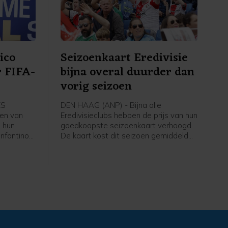
euw-
ico
Seizoenkaart Eredivisie
r FIFA-
bijna overal duurder dan
vorig seizoen
ES
DEN HAAG (ANP) - Bijna alle
en van
Eredivisieclubs hebben de prijs van hun
 hun
goedkoopste seizoenkaart verhoogd.
Infantino
De kaart kost dit seizoen gemiddeld
igt nog
266 euro, iets meer dan vorig jaar. Dat
 intrekken
blijkt uit een analyse van het ANP op
basis van een rondvraag langs alle
e
clubs.
s.