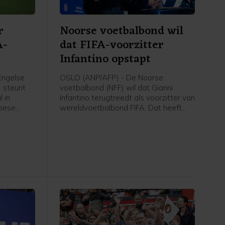
r
Noorse voetbalbond wil
A-
dat FIFA-voorzitter
Infantino opstapt
Engelse
OSLO (ANP/AFP) - De Noorse
) steunt
voetbalbond (NFF) wil dat Gianni
 in
Infantino terugtreedt als voorzitter van
opese
wereldvoetbalbond FIFA. Dat heeft
ies.
voorzitter Lise Klaveness, al jaren een
er van
van de felste critici van de FIFA-baas,
et van de
gezegd na een bijeenkomst van de
ianni
verschillende partijen uit het Noorse
ese
voetbal.
n aan hun
t beste is
ekent dat
oeten
beuren",
 een