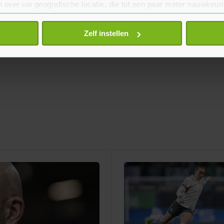
 over uw geografische locatie, die tot een paar meter nauwkeuri
eren door het actief te scannen op specifieke eigenschappen (fing
onlijke gegevens worden verwerkt en stel uw voorkeuren in he
Zelf instellen
jzigen of intrekken in de Cookieverklaring.
te beter en wordt jouw bezoek makkelijker en persoonlijker. O
je gemaakte keuze altijd wijzigen of intrekken.