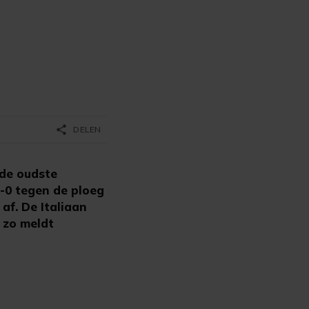
share
DELEN
 de oudste
-0 tegen de ploeg
af. De Italiaan
 zo meldt