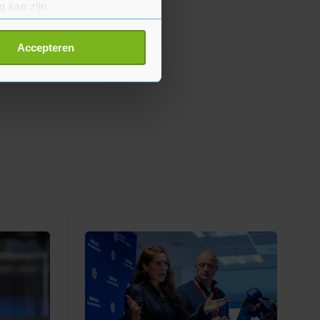
g kan zijn
erprinting)
t
detailgedeelte
in. U kunt uw
Accepteren
p onze cookiepagina kun je