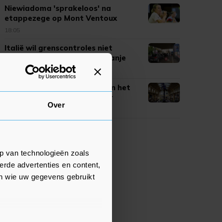
Niewiadoma 'sprakeloos' na
etappezege op Mont Ventoux
18:05
Italië wil grenscontroles niet
intrekken na dreigement Spanje
17:58
AEX sluit handelsweek licht in het
rood, SBM Offshore verliezer
Over
17:52
p van technologieën zoals
erde advertenties en content,
en wie uw gegevens gebruikt