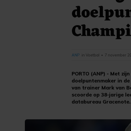
doelpu
Champi
ANP
in Voetbal
7 november 20
•
PORTO (ANP) - Met zijn
doelpuntenmaker in de 
van trainer Mark van Bo
scoorde op 38-jarige l
databureau Gracenote.