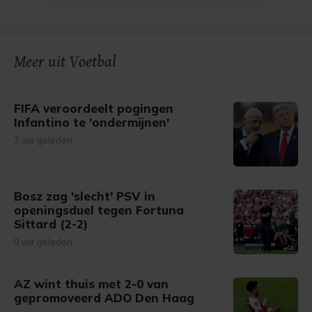
bezoek makkelijker en persoonlijker. Op
onze cookiepagina kun je ons cookiebeleid bekijken en je
gemaakte keuze altijd wijzigen of intrekken.
Meer uit Voetbal
FIFA veroordeelt pogingen
Infantino te 'ondermijnen'
7 uur geleden
Bosz zag 'slecht' PSV in
openingsduel tegen Fortuna
Sittard (2-2)
9 uur geleden
AZ wint thuis met 2-0 van
gepromoveerd ADO Den Haag