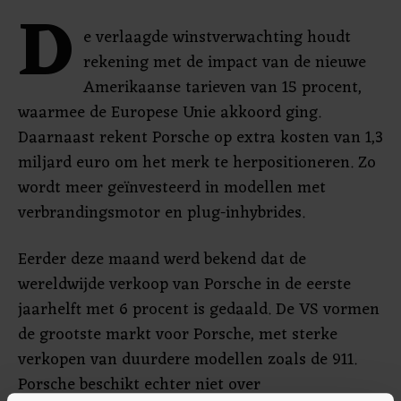
D
e verlaagde winstverwachting houdt
rekening met de impact van de nieuwe
Amerikaanse tarieven van 15 procent,
waarmee de Europese Unie akkoord ging.
Daarnaast rekent Porsche op extra kosten van 1,3
miljard euro om het merk te herpositioneren. Zo
wordt meer geïnvesteerd in modellen met
verbrandingsmotor en plug-inhybrides.
Eerder deze maand werd bekend dat de
wereldwijde verkoop van Porsche in de eerste
jaarhelft met 6 procent is gedaald. De VS vormen
de grootste markt voor Porsche, met sterke
verkopen van duurdere modellen zoals de 911.
Porsche beschikt echter niet over