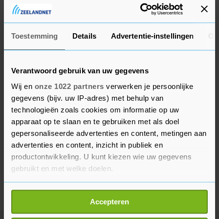
productiefaciliteiten in de VS en is volledig
afhankelijk van import uit Europa.
Toestemming
Details
Advertentie-instellingen
Ov
Verantwoord gebruik van uw gegevens
Wij en
onze 1022 partners
verwerken je persoonlijke
gegevens (bijv. uw IP-adres) met behulp van
technologieën zoals cookies om informatie op uw
apparaat op te slaan en te gebruiken met als doel
gepersonaliseerde advertenties en content, metingen aan
advertenties en content, inzicht in publiek en
productontwikkeling. U kunt kiezen wie uw gegevens
gebruikt en met welke doelen.
Als u het toestaat, willen we ook graag:
Accepteren
Informatie verzamelen over uw geografische
locatie, die tot een paar meter nauwkeurig kan zijn