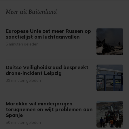
onze cookiepagina kun je ons cookiebeleid bekijken en je
Meer uit Buitenland
gemaakte keuze altijd wijzigen of intrekken.
Europese Unie zet meer Russen op
sanctielijst om luchtaanvallen
5 minuten geleden
Duitse Veiligheidsraad bespreekt
drone-incident Leipzig
39 minuten geleden
Marokko wil minderjarigen
terugnemen en wijt problemen aan
Spanje
50 minuten geleden