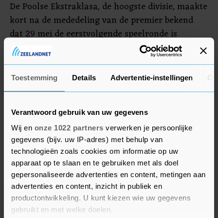
De Poolse Ekstraklasa, de hoogste divisie, maakte
kort na de mededeling van de premier bekend
dat 29 mei de eerstvolgende speelronde is
gepland. De competitie kan geheel volgens wens
van de Europese bond UEFA vóór 20 juli zijn
afgemaakt. In de liga is Legia Warschau na 26
Toestemming
Details
Advertentie-instellingen
Ov
speelronden de fiere koploper met 8 punten
voorsprong op Piast Gliwice.
Verantwoord gebruik van uw gegevens
Wij en
onze 1022 partners
verwerken je persoonlijke
gegevens (bijv. uw IP-adres) met behulp van
technologieën zoals cookies om informatie op uw
apparaat op te slaan en te gebruiken met als doel
gepersonaliseerde advertenties en content, metingen aan
advertenties en content, inzicht in publiek en
productontwikkeling. U kunt kiezen wie uw gegevens
gebruikt en met welke doelen.