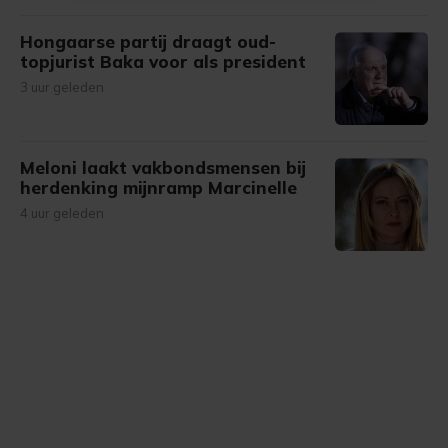
onze cookiepagina kun je ons cookiebeleid bekijken en je
Hongaarse partij draagt oud-
gemaakte keuze altijd wijzigen of intrekken.
topjurist Baka voor als president
3 uur geleden
Meloni laakt vakbondsmensen bij
herdenking mijnramp Marcinelle
4 uur geleden