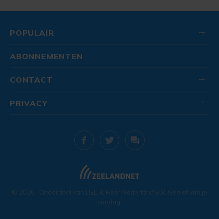
POPULAIR
ABONNEMENTEN
CONTACT
PRIVACY
© 2026
. Onderdeel van
DELTA Fiber Nederland B.V.
Geniet van je
zondag!