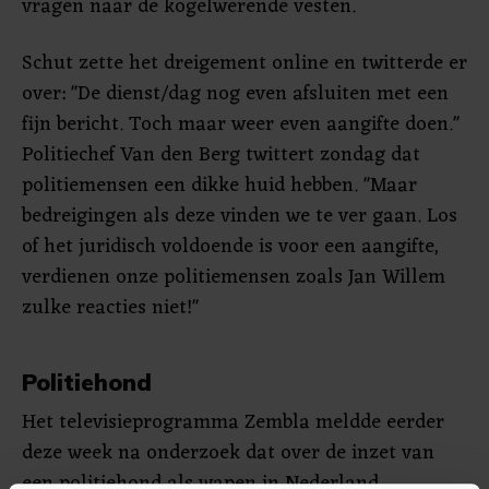
vragen naar de kogelwerende vesten.
Schut zette het dreigement online en twitterde er
over: "De dienst/dag nog even afsluiten met een
fijn bericht. Toch maar weer even aangifte doen."
Politiechef Van den Berg twittert zondag dat
politiemensen een dikke huid hebben. "Maar
bedreigingen als deze vinden we te ver gaan. Los
of het juridisch voldoende is voor een aangifte,
verdienen onze politiemensen zoals Jan Willem
zulke reacties niet!"
Politiehond
Het televisieprogramma Zembla meldde eerder
deze week na onderzoek dat over de inzet van
een politiehond als wapen in Nederland