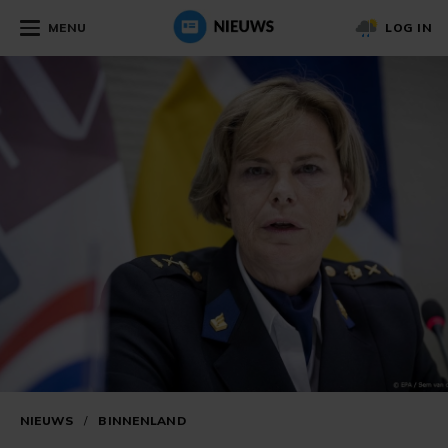
MENU
LOG IN
NIEUWS
/
BINNENLAND