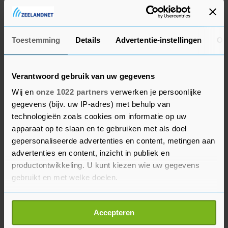
nauwelijks iets is geregeld. Zembla deed dat
onderzoek naar aanleiding van een incident in
Rotterdam, waar een politiehond een verdachte
Toestemming
Details
Advertentie-instellingen
Ov
zwaar verwondde.
Verantwoord gebruik van uw gegevens
Uit het onderzoek blijkt verder dat de honden
zelden na het eerste commando van de
Wij en
onze 1022 partners
verwerken je persoonlijke
gegevens (bijv. uw IP-adres) met behulp van
hondengeleider loslaten. Soms bijten ze zelfs
technologieën zoals cookies om informatie op uw
door en moet er worden ingegrepen om de hond
apparaat op te slaan en te gebruiken met als doel
te laten stoppen. Een hond die niet zelf loslaat
gepersonaliseerde advertenties en content, metingen aan
moet afgekeurd worden, maar de politie houdt
advertenties en content, inzicht in publiek en
daar geen registratie van bij. "Hondengeleiders
productontwikkeling. U kunt kiezen wie uw gegevens
kunnen hun eigen gang gaan omdat ze niet of
gebruikt en met welke doelen.
onvoldoende gestuurd worden", stelde
Als u het toestaat, willen we ook graag:
politiewetenschapper Jaap Timmer. Omdat er
Accepteren
Informatie verzamelen over uw geografische
weinig is vastgelegd, is het ook moeilijk om