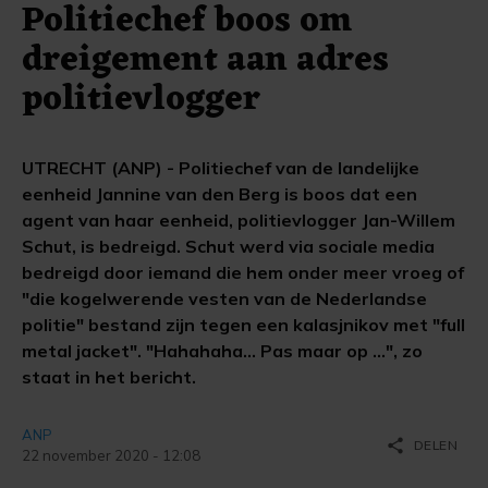
Politiechef boos om
dreigement aan adres
politievlogger
UTRECHT (ANP) - Politiechef van de landelijke
eenheid Jannine van den Berg is boos dat een
agent van haar eenheid, politievlogger Jan-Willem
Schut, is bedreigd. Schut werd via sociale media
bedreigd door iemand die hem onder meer vroeg of
"die kogelwerende vesten van de Nederlandse
politie" bestand zijn tegen een kalasjnikov met "full
metal jacket". "Hahahaha… Pas maar op …", zo
staat in het bericht.
ANP
share
DELEN
22 november 2020 - 12:08