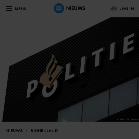
MENU
LOG IN
NIEUWS
/
BINNENLAND