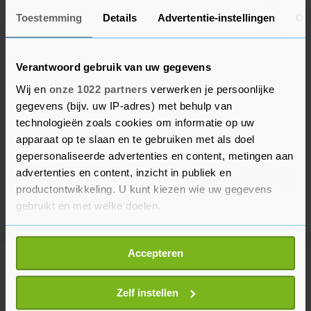
Toestemming
Details
Advertentie-instellingen
Ov
Verantwoord gebruik van uw gegevens
Wij en
onze 1022 partners
verwerken je persoonlijke
gegevens (bijv. uw IP-adres) met behulp van
technologieën zoals cookies om informatie op uw
apparaat op te slaan en te gebruiken met als doel
gepersonaliseerde advertenties en content, metingen aan
advertenties en content, inzicht in publiek en
productontwikkeling. U kunt kiezen wie uw gegevens
gebruikt en met welke doelen.
Als u het toestaat, willen we ook graag:
Accepteren
Informatie verzamelen over uw geografische
Meer uit Binnenland
locatie, die tot een paar meter nauwkeurig kan zijn
Uw apparaat identificeren door het actief te
Zelf instellen
scannen op specifieke eigenschappen (fingerprinting)