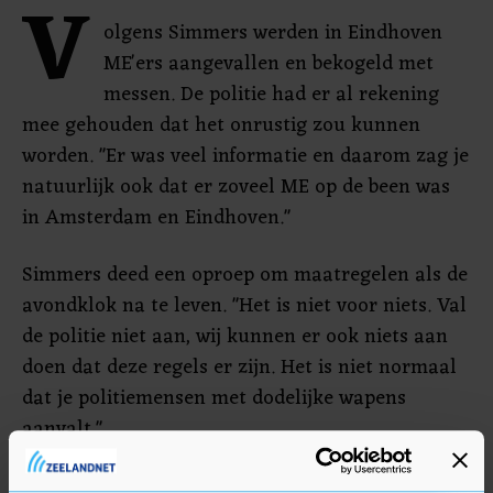
V
olgens Simmers werden in Eindhoven
ME'ers aangevallen en bekogeld met
messen. De politie had er al rekening
mee gehouden dat het onrustig zou kunnen
worden. "Er was veel informatie en daarom zag je
natuurlijk ook dat er zoveel ME op de been was
in Amsterdam en Eindhoven."
Simmers deed een oproep om maatregelen als de
avondklok na te leven. "Het is niet voor niets. Val
de politie niet aan, wij kunnen er ook niets aan
doen dat deze regels er zijn. Het is niet normaal
dat je politiemensen met dodelijke wapens
aanvalt."