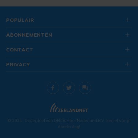
POPULAIR
ABONNEMENTEN
CONTACT
PRIVACY
© 2026
. Onderdeel van
DELTA Fiber Nederland B.V.
Geniet van je
donderdag!