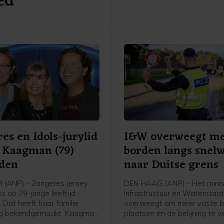
ed
es en Idols-jurylid
I&W overweegt m
 Kaagman (79)
borden langs snel
eden
naar Duitse grens
(ANP) - Zangeres Jerney
DEN HAAG (ANP) - Het minis
 op 79-jarige leeftijd
Infrastructuur en Waterstaa
 Dat heeft haar familie
overweegt om meer vaste b
g bekendgemaakt. Kaagman
plaatsen en de belijning te 
p 31 juli na een lang
op de snelwegen naar de Du