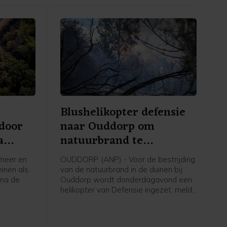
Blushelikopter defensie
 door
naar Ouddorp om
a
natuurbrand te
bestrijden
meer en
OUDDORP (ANP) - Voor de bestrijding
einen als
van de natuurbrand in de duinen bij
na de
Ouddorp wordt donderdagavond een
helikopter van Defensie ingezet, meldt
en van
de veiligheidsregio. De bijstand is
 meldt de
aangevraagd omdat de harde wind
het bestrijden van het vuur vanaf de