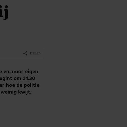
ij
share
DELEN
 en, naar eigen
egint om 14.30
r hoe de politie
weinig kwijt.