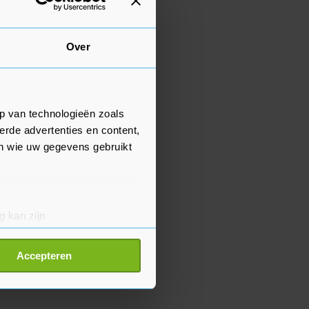
Over
p van technologieën zoals
erde advertenties en content,
en wie uw gegevens gebruikt
g kan zijn
erprinting)
t
detailgedeelte
in. U kunt uw
Accepteren
p onze cookiepagina kun je