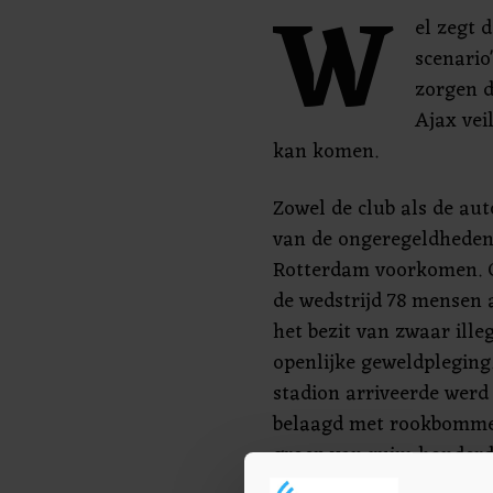
W
el zegt 
scenario
zorgen d
Ajax vei
kan komen.
Zowel de club als de aut
van de ongeregeldheden b
Rotterdam voorkomen. 
de wedstrijd 78 mensen
het bezit van zwaar ille
openlijke geweldpleging.
stadion arriveerde werd
belaagd met rookbomme
groep van ruim honderd
vuurwerk en flessen naar