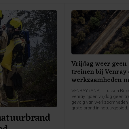
Vrijdag weer geen
treinen bij Venray
werkzaamheden n
brand
VENRAY (ANP) - Tussen Box
Venray rijden vrijdag geen tr
gevolg van werkzaamheden 
grote brand in natuurgebied
natuurbrand
Boschhuizerbergen ten oost
Venray. Arriva zet bussen in,
vervoerder.