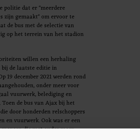
de politie dat er "meerdere
's zijn gemaakt" om ervoor te
at de bus met de selectie van
lig op het terrein van het stadion
oriteiten willen een herhaling
ij de laatste editie in
Op 19 december 2021 werden rond
 aangehouden, onder meer voor
gaal vuurwerk, belediging en
 Toen de bus van Ajax bij het
 die door honderden relschoppers
n en vuurwerk. Ook was er een
 mensen die met onder meer
 de politie gooide.