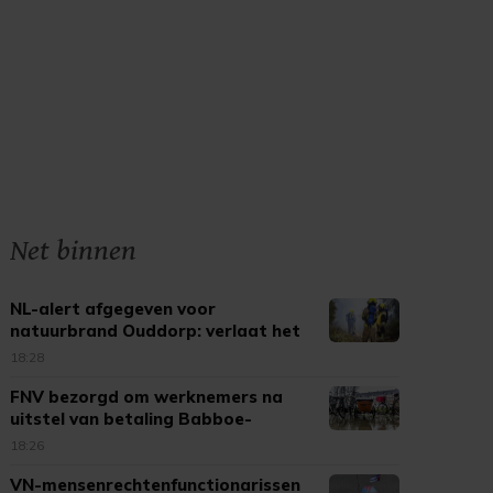
Net binnen
NL-alert afgegeven voor
natuurbrand Ouddorp: verlaat het
gebied
18:28
FNV bezorgd om werknemers na
uitstel van betaling Babboe-
moeder
18:26
VN-mensenrechtenfunctionarissen