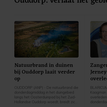
Ouddorp: verlaat het gebi
Natuurbrand in duinen
Zanger
bij Ouddorp laait verder
Jerney
op
overl
OUDDORP (ANP) - De natuurbrand die
BLARICUM 
donderdagmiddag in het duingebied
Kaagman is
langs het Oosterduinpad bij het Zuid-
overleden.
Hollandse Ouddorp woedt, breidt zich
donderda
uit. Voor het incident is opgeschaald
overleed o