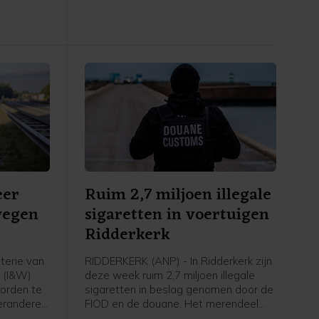
grond bemoeilijkt. Vanaf naar
verwachting 19.30 uur is de helikopter
ter plaatse. Mogelijk gaat het om
twee blushelikopters. De
veiligheidsregio kon dit nog niet
bevestigen.
eer
Ruim 2,7 miljoen illegale
wegen
sigaretten in voertuigen
Ridderkerk
terie van
RIDDERKERK (ANP) - In Ridderkerk zijn
t (I&W)
deze week ruim 2,7 miljoen illegale
orden te
sigaretten in beslag genomen door de
veranderen
FIOD en de douane. Het merendeel
itse
van de rookwaar werd gevonden in