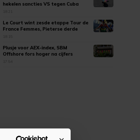
hekelen sancties VS tegen Cuba
18:21
Le Court wint zesde etappe Tour de
France Femmes, Pieterse derde
18:15
Plusje voor AEX-index, SBM
Offshore fors hoger na cijfers
17:54