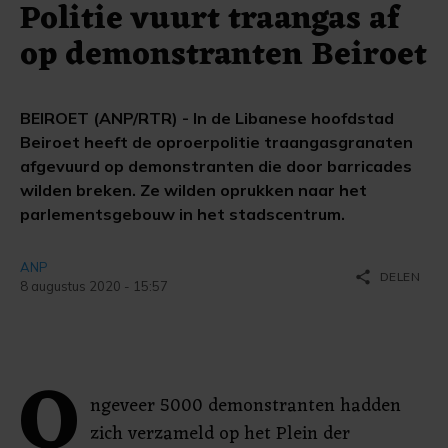
Politie vuurt traangas af
op demonstranten Beiroet
BEIROET (ANP/RTR) - In de Libanese hoofdstad
Beiroet heeft de oproerpolitie traangasgranaten
afgevuurd op demonstranten die door barricades
wilden breken. Ze wilden oprukken naar het
parlementsgebouw in het stadscentrum.
ANP
share
DELEN
8 augustus 2020 - 15:57
O
ngeveer 5000 demonstranten hadden
zich verzameld op het Plein der