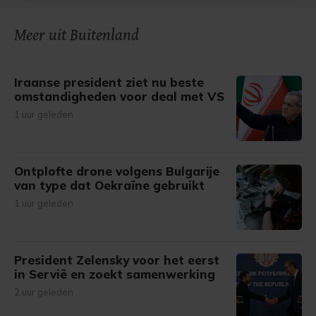
onze cookiepagina kun je ons cookiebeleid bekijken en je
Meer uit Buitenland
gemaakte keuze altijd wijzigen of intrekken.
Iraanse president ziet nu beste
omstandigheden voor deal met VS
1 uur geleden
Ontplofte drone volgens Bulgarije
van type dat Oekraïne gebruikt
1 uur geleden
President Zelensky voor het eerst
in Servië en zoekt samenwerking
2 uur geleden