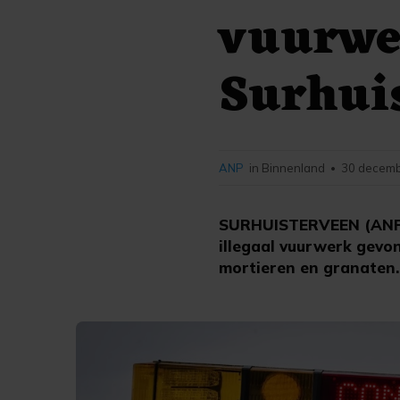
vuurwe
Surhui
ANP
in Binnenland
30 decemb
•
SURHUISTERVEEN (ANP) -
illegaal vuurwerk gevon
mortieren en granaten.