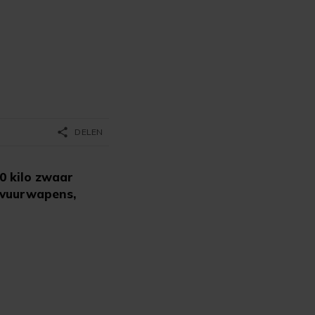
share
DELEN
0 kilo zwaar
e vuurwapens,