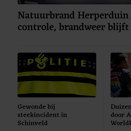
Natuurbrand Herperduin
controle, brandweer blijft
Gewonde bij
Duize
steekincident in
door 
Schinveld
World