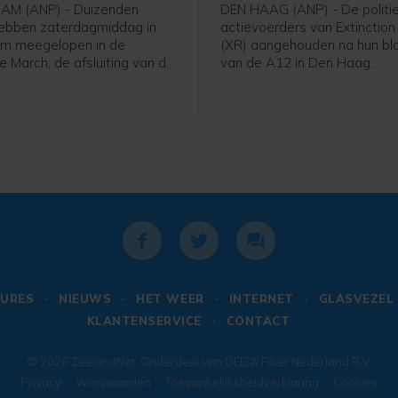
Haag
M (ANP) - Duizenden
DEN HAAG (ANP) - De politie
ebben zaterdagmiddag in
actievoerders van Extinction
m meegelopen in de
(XR) aangehouden na hun bl
e March, de afsluiting van de
van de A12 in Den Haag
e. Om 16.30 uur begon de
zaterdagmiddag. Een man zi
ij het Amsterdamse Martin
voor mishandeling van een a
ngpark en ging daarna dwars
meldt de politie. De anderen
terdam naar het
vrijgelaten op een locatie a
in.
van de stad.
URES
NIEUWS
HET WEER
INTERNET
GLASVEZEL
KLANTENSERVICE
CONTACT
© 2026
ZeelandNet
. Onderdeel van
DELTA Fiber Nederland B.V.
Privacy
Voorwaarden
Toegankelijksheidverklaring
Cookies