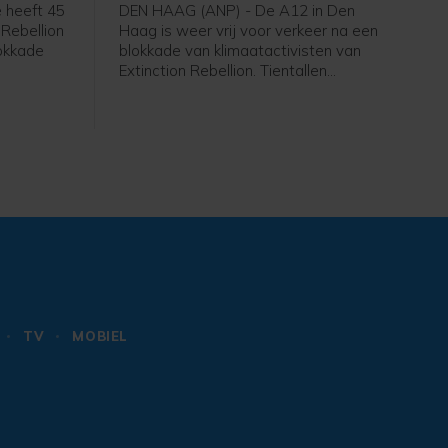
 heeft 45
DEN HAAG (ANP) - De A12 in Den
 Rebellion
Haag is weer vrij voor verkeer na een
okkade
blokkade van klimaatactivisten van
Extinction Rebellion. Tientallen
t nog vast
betogers gingen rond het middaguur
gent,
de snelweg op, waardoor de rijbaan
 zijn weer
de stad uit niet meer toegankelijk was.
an de rand
Op last van de burgemeester heeft de
politie de actievoerders er rond 14.00
uur vanaf gehaald. Inmiddels is de weg
weer open, zegt een
politiewoordvoerder.
TV
MOBIEL