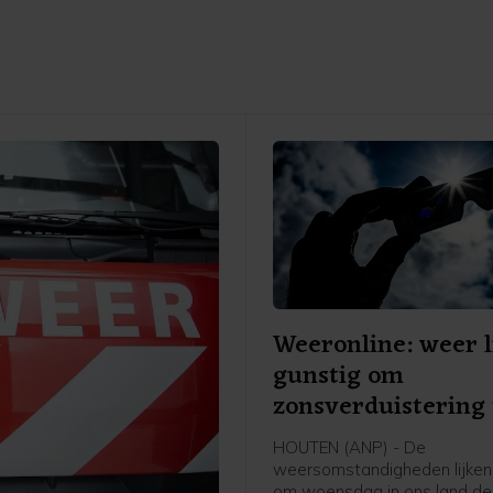
Weeronline: weer l
gunstig om
zonsverduistering 
zien
HOUTEN (ANP) - De
weersomstandigheden lijken
om woensdag in ons land de