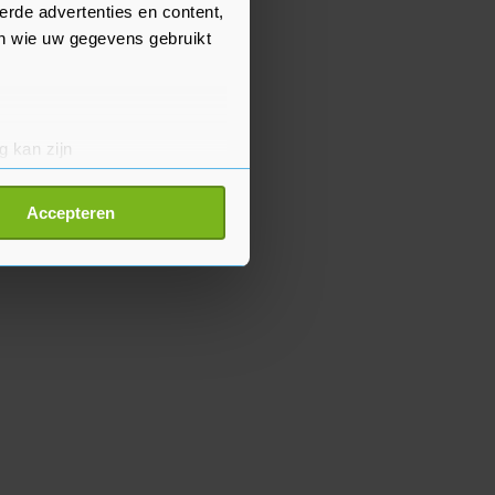
erde advertenties en content,
en wie uw gegevens gebruikt
g kan zijn
erprinting)
t
detailgedeelte
in. U kunt uw
Accepteren
p onze cookiepagina kun je