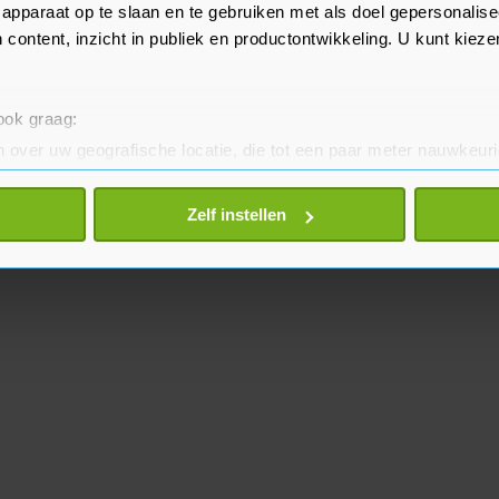
apparaat op te slaan en te gebruiken met als doel gepersonalise
 content, inzicht in publiek en productontwikkeling. U kunt kiez
 ook graag:
 over uw geografische locatie, die tot een paar meter nauwkeuri
eren door het actief te scannen op specifieke eigenschappen (fing
onlijke gegevens worden verwerkt en stel uw voorkeuren in he
Zelf instellen
jzigen of intrekken in de Cookieverklaring.
te beter en wordt jouw bezoek makkelijker en persoonlijker. O
je gemaakte keuze altijd wijzigen of intrekken.