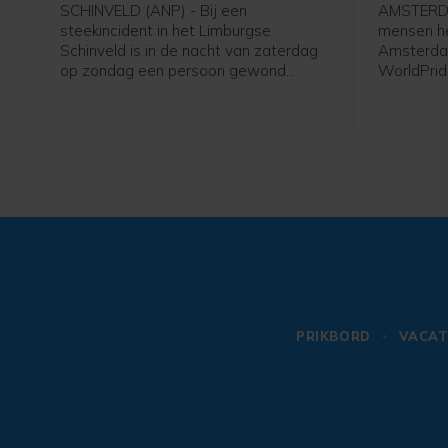
SCHINVELD (ANP) - Bij een
AMSTERDA
steekincident in het Limburgse
mensen h
Schinveld is in de nacht van zaterdag
Amsterda
op zondag een persoon gewond
WorldPrid
geraakt. Het slachtoffer is voor
WorldPrid
behandeling naar een ziekenhuis
optocht b
gebracht.
Luther Ki
door Ams
Museumple
PRIKBORD
VACAT