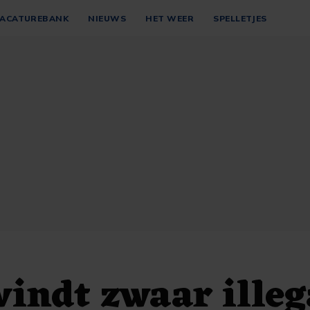
ACATUREBANK
NIEUWS
HET WEER
SPELLETJES
 vindt zwaar ille