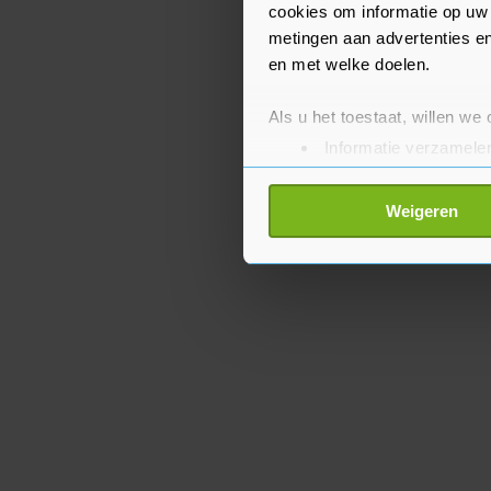
cookies om informatie op uw 
metingen aan advertenties en
en met welke doelen.
Als u het toestaat, willen we
Informatie verzamelen
Uw apparaat identific
Lees meer over hoe uw perso
Weigeren
toestemming op elk moment wi
Met cookies werkt onze websi
ons cookiebeleid bekijken en 