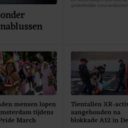
gedeeltelijke zonsverduister
 onder
kunnen zien. Weeronline ver
zoals het er nu naar uitziet, 
 nablussen
grootschalige, lage bewolkin
zicht belemmert. Om het ver
goed te kunnen aanschouwen
helder weer nodig.
nden mensen lopen
Tientallen XR-acti
Amsterdam tijdens
aangehouden na
Pride March
blokkade A12 in D