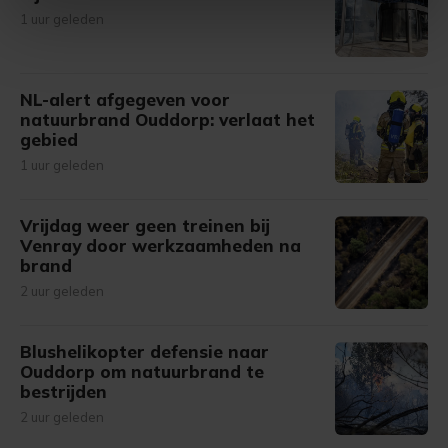
intrekken in de Cookieverklaring.
1 uur geleden
Met cookies werkt onze website beter en wordt jouw
bezoek makkelijker en persoonlijker. Op
NL-alert afgegeven voor
onze cookiepagina kun je ons cookiebeleid bekijken en je
natuurbrand Ouddorp: verlaat het
gemaakte keuze altijd wijzigen of intrekken.
gebied
1 uur geleden
Vrijdag weer geen treinen bij
Venray door werkzaamheden na
brand
2 uur geleden
Blushelikopter defensie naar
Ouddorp om natuurbrand te
bestrijden
2 uur geleden