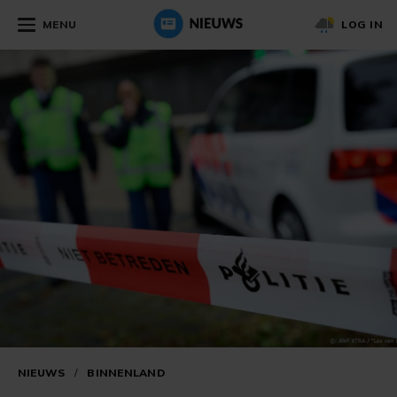
MENU
LOG IN
NIEUWS
/
BINNENLAND