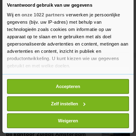
Verantwoord gebruik van uw gegevens
Wij en
onze 1022 partners
verwerken je persoonlijke
gegevens (bijv. uw IP-adres) met behulp van
technologieën zoals cookies om informatie op uw
apparaat op te slaan en te gebruiken met als doel
gepersonaliseerde advertenties en content, metingen aan
advertenties en content, inzicht in publiek en
productontwikkeling. U kunt kiezen wie uw gegevens
gebruikt en met welke doelen.
Meer uit Binnenland
Als u het toestaat, willen we ook graag:
Accepteren
Informatie verzamelen over uw geografische
Natuurbrand bij Ouddorp breidt
zich niet meer uit door stoplijnen
locatie, die tot een paar meter nauwkeurig kan zijn
Uw apparaat identificeren door het actief te
Zelf instellen
56 minuten geleden
scannen op specifieke eigenschappen (fingerprinting)
Lees meer over hoe uw persoonlijke gegevens worden
Weigeren
verwerkt en stel uw voorkeuren in het
detailgedeelte
in.
Jeugddetentie geëist voor explosie
bij kantoor Zuidas Amsterdam
U kunt uw toestemming op elk moment wijzigen of