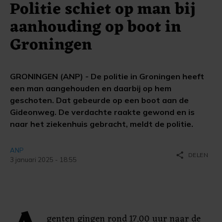
Politie schiet op man bij
aanhouding op boot in
Groningen
GRONINGEN (ANP) - De politie in Groningen heeft
een man aangehouden en daarbij op hem
geschoten. Dat gebeurde op een boot aan de
Gideonweg. De verdachte raakte gewond en is
naar het ziekenhuis gebracht, meldt de politie.
ANP
share
DELEN
3 januari 2025 - 18:55
genten gingen rond 17.00 uur naar de