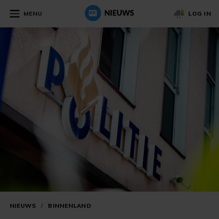
MENU
LOG IN
NIEUWS
/
BINNENLAND