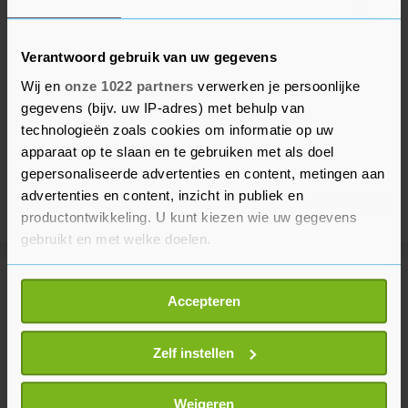
Verantwoord gebruik van uw gegevens
Wij en
onze 1022 partners
verwerken je persoonlijke
gegevens (bijv. uw IP-adres) met behulp van
technologieën zoals cookies om informatie op uw
apparaat op te slaan en te gebruiken met als doel
gepersonaliseerde advertenties en content, metingen aan
advertenties en content, inzicht in publiek en
productontwikkeling. U kunt kiezen wie uw gegevens
gebruikt en met welke doelen.
Als u het toestaat, willen we ook graag:
Meer uit Binnenland
Accepteren
Informatie verzamelen over uw geografische
locatie, die tot een paar meter nauwkeurig kan zijn
Acteur Peter Faber (82) overleden
Uw apparaat identificeren door het actief te
Zelf instellen
scannen op specifieke eigenschappen (fingerprinting)
33 minuten geleden
Lees meer over hoe uw persoonlijke gegevens worden
Weigeren