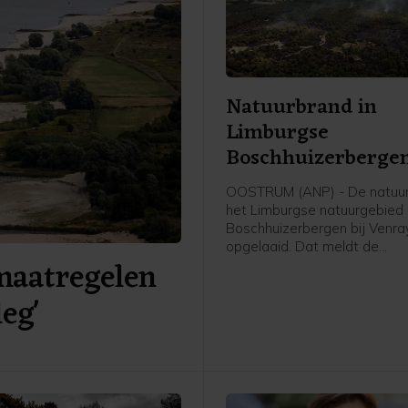
Natuurbrand in
Limburgse
Boschhuizerbergen
weer opgelaaid
OOSTRUM (ANP) - De natuur
het Limburgse natuurgebied
Boschhuizerbergen bij Venra
opgelaaid. Dat meldt de
maatregelen
veiligheidsregio. De brandwe
direct meerdere eenheden i
eg'
verdere uitbreiding van de 
te voorkomen. De eerste plo
inmiddels begonnen met blu