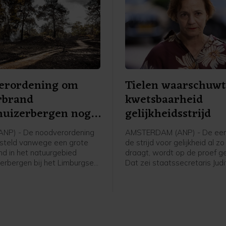
erordening om
Tielen waarschuwt
rbrand
kwetsbaarheid
huizerbergen nog
gelijkheidsstrijd
ANP) - De noodverordening
AMSTERDAM (ANP) - De een
gesteld vanwege een grote
de strijd voor gelijkheid al zo
nd in het natuurgebied
draagt, wordt op de proef ge
erbergen bij het Limburgse
Dat zei staatssecretaris Judi
 Venray blijft voorlopig van
(Onderwijs en Emancipatie, 
at meldt de gemeente
donderdag tijdens de Human
Conference in Amsterdam, te
de World Pride. "De recente,
afschuwelijke aanval op een 
viering in Berlijn heeft ons la