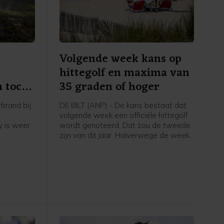
Volgende week kans op
hittegolf en maxima van
 toch
35 graden of hoger
brand bij
DE BILT (ANP) - De kans bestaat dat
volgende week een officiële hittegolf
y is weer
wordt genoteerd. Dat zou de tweede
zijn van dit jaar. Halverwege de week
er heeft
lopen de temperaturen namelijk weer
ngezet om
flink op. Volgens Buienradar zijn
brandhaard
donderdag zelfs "maxima tot 35
egen zijn
graden (of hoger) denkbaar".
ssen.