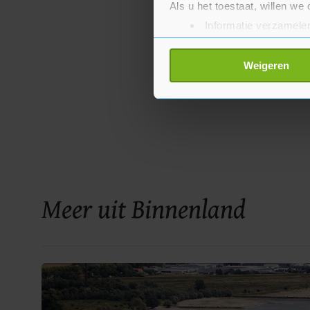
Als u het toestaat, willen we
Informatie verzamelen
Uw apparaat identific
Lees meer over hoe uw perso
Weigeren
toestemming op elk moment wi
Met cookies werkt onze websi
ons cookiebeleid bekijken en 
Meer uit Binnenland