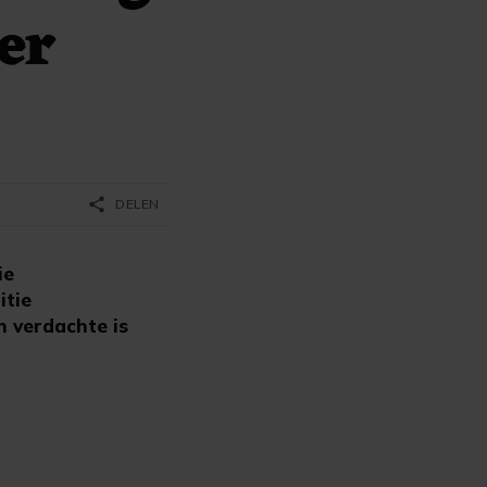
er
share
DELEN
ie
itie
 verdachte is