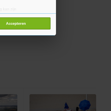
g kan zijn
erprinting)
t
detailgedeelte
in. U kunt uw
Accepteren
p onze cookiepagina kun je