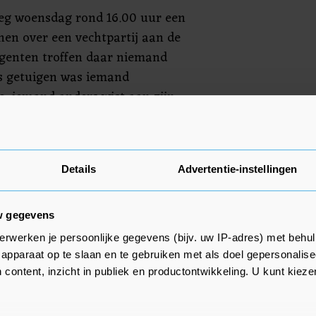
reeg woensdag rond 16.00 uur een
nen over een vechtpartij aan de
Agenten troffen daar niemand
s getuigen was iemand
, iemand anders wist aan zijn
it voorlopig vast. De politie sluit
udingen volgen.
Details
Advertentie-instellingen
w gegevens
erwerken je persoonlijke gegevens (bijv. uw IP-adres) met behul
apparaat op te slaan en te gebruiken met als doel gepersonalise
 content, inzicht in publiek en productontwikkeling. U kunt kiez