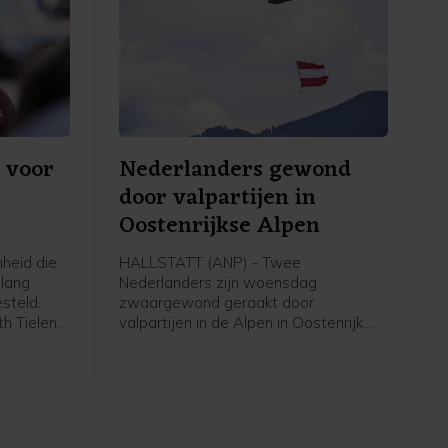
 voor
Nederlanders gewond
door valpartijen in
Oostenrijkse Alpen
heid die
HALLSTATT (ANP) - Twee
 lang
Nederlanders zijn woensdag
steld.
zwaargewond geraakt door
th Tielen
valpartijen in de Alpen in Oostenrijk.
VVD)
Met helikopters werden ze naar
 Rights
ziekenhuizen gebracht, meldt de
r ere van
Oostenrijkse politie donderdag.
Pride-
ten zien