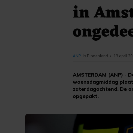
in Amst
ongede
ANP
in Binnenland
13 april 2
•
AMSTERDAM (ANP) - De 
woensdagmiddag plaatsv
zaterdagochtend. De on
opgepakt.