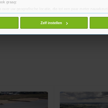
 ook graag:
 over uw geografische locatie, die tot een paar meter nauwkeuri
eren door het actief te scannen op specifieke eigenschappen (fing
onlijke gegevens worden verwerkt en stel uw voorkeuren in he
Zelf instellen
jzigen of intrekken in de Cookieverklaring.
te beter en wordt jouw bezoek makkelijker en persoonlijker. O
je gemaakte keuze altijd wijzigen of intrekken.