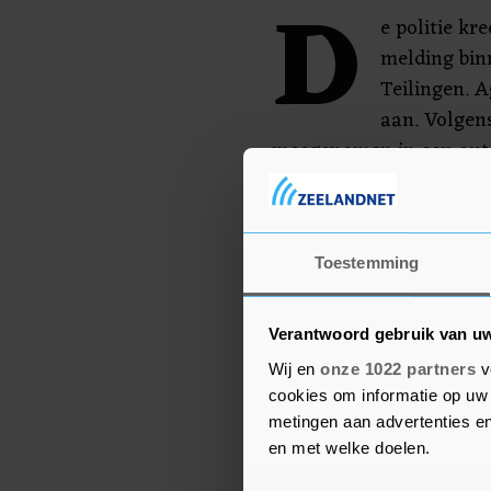
D
e politie k
melding bin
Teilingen. 
aan. Volgen
meegenomen in een auto
belagers te ontkomen.
De opgepakte verdachte z
niet uit dat meer aanho
Toestemming
Verantwoord gebruik van u
Wij en
onze 1022 partners
v
cookies om informatie op uw 
metingen aan advertenties en
en met welke doelen.