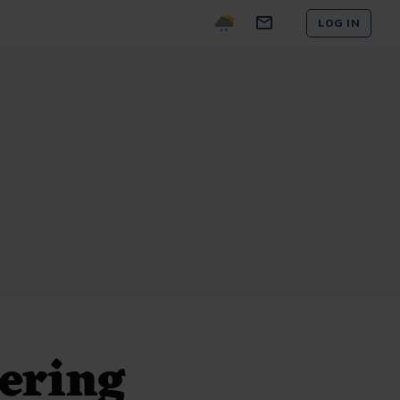
LOG IN
oering