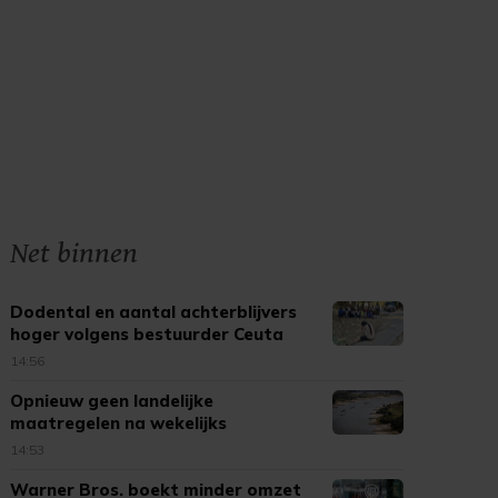
Net binnen
Dodental en aantal achterblijvers
hoger volgens bestuurder Ceuta
14:56
Opnieuw geen landelijke
maatregelen na wekelijks
'droogteoverleg'
14:53
Warner Bros. boekt minder omzet