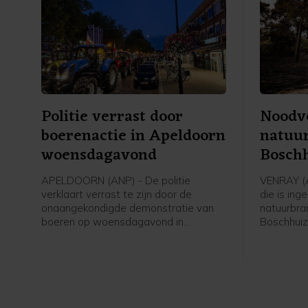
Politie verrast door
Noodv
boerenactie in Apeldoorn
natuu
woensdagavond
Bosch
actief
APELDOORN (ANP) - De politie
VENRAY (
verklaart verrast te zijn door de
die is in
onaangekondigde demonstratie van
natuurbra
boeren op woensdagavond in
Boschhuiz
Apeldoorn. De politie greep niet in,
Oostrum en
hield niemand aan en begeleidde de
kracht. D
trekkers over de snelweg. "Ook als
Venray.
een demonstratie niet is aangemeld,
hebben we die te faciliteren", laat een
woordvoerder weten. "Dat valt binnen