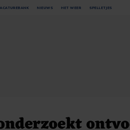
ACATUREBANK
NIEUWS
HET WEER
SPELLETJES
 onderzoekt ontv