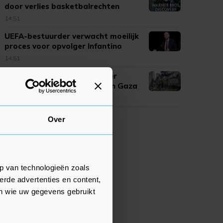
door verlies basketbalrechten
14:51
UEFA-bestuurder verwacht moeilijk
proces voor opvolger Infantino
14:51
Turkije, Saudi-Arabië en meer
landen veroordelen geweld in Gaza
14:47
Over
p van technologieën zoals
erde advertenties en content,
en wie uw gegevens gebruikt