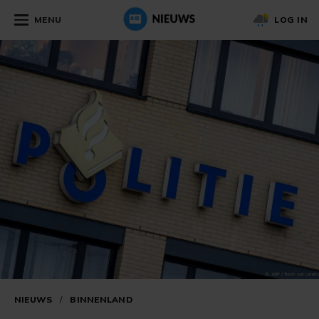
MENU
LOG IN
NIEUWS
/
BINNENLAND