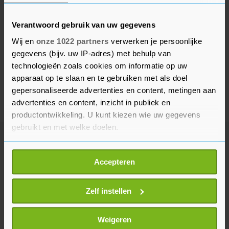
Verantwoord gebruik van uw gegevens
Wij en
onze 1022 partners
verwerken je persoonlijke
gegevens (bijv. uw IP-adres) met behulp van
technologieën zoals cookies om informatie op uw
apparaat op te slaan en te gebruiken met als doel
gepersonaliseerde advertenties en content, metingen aan
advertenties en content, inzicht in publiek en
productontwikkeling. U kunt kiezen wie uw gegevens
gebruikt en met welke doelen.
Meer uit Binnenland
Als u het toestaat, willen we ook graag:
Accepteren
Informatie verzamelen over uw geografische
locatie, die tot een paar meter nauwkeurig kan zijn
Natuurbrand Herperduin onder
Uw apparaat identificeren door het actief te
Zelf instellen
controle, brandweer blijft
scannen op specifieke eigenschappen (fingerprinting)
nablussen
Lees meer over hoe uw persoonlijke gegevens worden
1 uur geleden
Weigeren
verwerkt en stel uw voorkeuren in het
detailgedeelte
in.