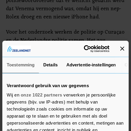
politiewoordvoerder dat er wellicht gedacht werd
dat Venema vermogend was, omdat hij een nep-
Rolex droeg en een nieuwe iPhone had.
Voor het onderzoek werken de politie op Curaçao
en de Nederlandse politie samen. Het zou
volgens de politie heel goed mogelijk zijn dat er
mensen in Nederland wonen die destijds op
Curaçao verbleven en iets over de zaak kunnen
Toestemming
Details
Advertentie-instellingen
Ov
vertellen. De Peter R. de Vries Foundation
maakte dinsdag bekend 100.000 euro uit te loven
Verantwoord gebruik van uw gegevens
voor de gouden tip over de dood van Mike
Wij en
onze 1022 partners
verwerken je persoonlijke
Venema.
gegevens (bijv. uw IP-adres) met behulp van
technologieën zoals cookies om informatie op uw
apparaat op te slaan en te gebruiken met als doel
gepersonaliseerde advertenties en content, metingen aan
advertenties en content, inzicht in publiek en