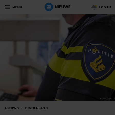
MENU
LOG IN
NIEUWS
/
BINNENLAND