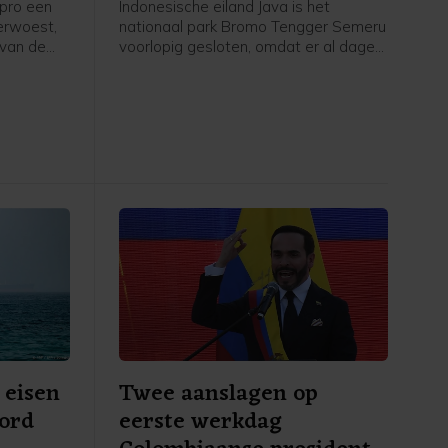
ipro een
Indonesische eiland Java is het
erwoest,
nationaal park Bromo Tengger Semeru
 van de
voorlopig gesloten, omdat er al dagen
tie
een natuurbrand woedt. Het is op dit
ebreyesus
moment te gevaarlijk om het gebied
or zover
te bezoeken, zeggen de autoriteiten.
allen,
In het park ligt de bekende en onder
llen
toeristen populaire vulkaan Bromo.
eelt de
 eisen
Twee aanslagen op
ord
eerste werkdag