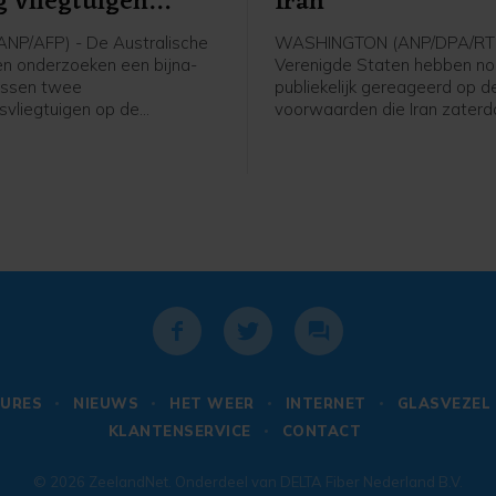
g vliegtuigen
Iran
 Airport
NP/AFP) - De Australische
WASHINGTON (ANP/DPA/RTR
ten onderzoeken een bijna-
Verenigde Staten hebben no
ussen twee
publiekelijk gereageerd op d
svliegtuigen op de
voorwaarden die Iran zaterd
n van Sydney. Een
gesteld voor de heropening 
slid raakte daarbij
Straat van Hormuz. Teheran 
tend (lokale tijd) gewond
meer dat de VS alle dreigin
iegtuig raakte beschadigd.
Iran staken.
port is het drukste vliegveld
nd.
URES
NIEUWS
HET WEER
INTERNET
GLASVEZEL
KLANTENSERVICE
CONTACT
© 2026
ZeelandNet
. Onderdeel van
DELTA Fiber Nederland B.V.