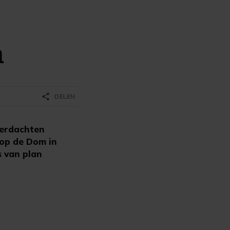
n
share
DELEN
verdachten
op de Dom in
s van plan