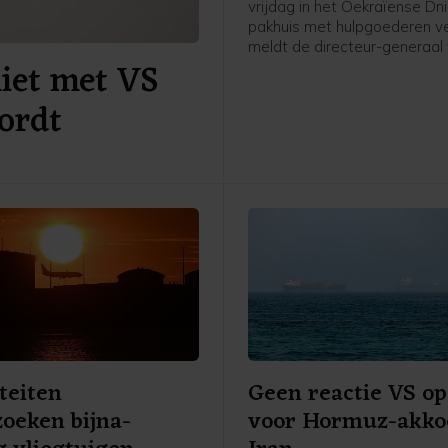
vrijdag in het Oekraïense Dn
pakhuis met hulpgoederen v
meldt de directeur-generaal
niet met VS
Wereldgezondheidsorganisa
(WHO) Tedros Adhanom Gh
ordt
op X. Er zijn volgens hem vo
bekend geen slachtoffers gev
maar er stonden wel nog spu
opgeslagen. Tedros veroord
aanval.
teiten
Geen reactie VS op
oeken bijna-
voor Hormuz-akko