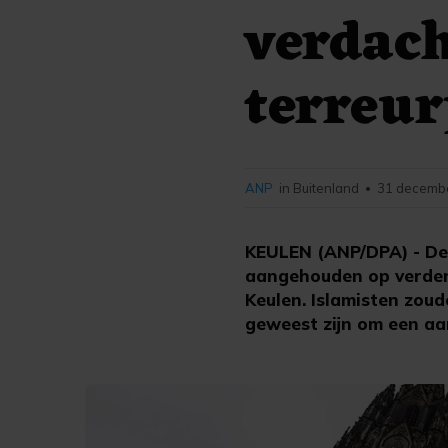
verdach
terreu
ANP
in Buitenland
31 decembe
•
KEULEN (ANP/DPA) - De 
aangehouden op verden
Keulen. Islamisten zou
geweest zijn om een aa