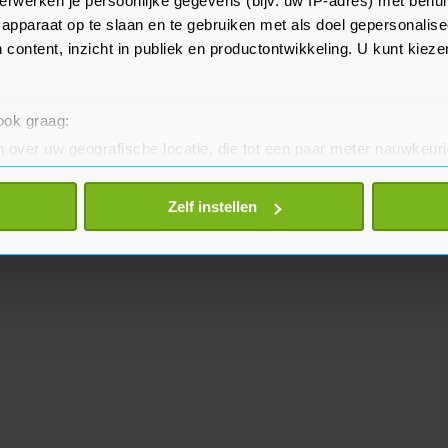
erwerken je persoonlijke gegevens (bijv. uw IP-adres) met behul
apparaat op te slaan en te gebruiken met als doel gepersonalise
 content, inzicht in publiek en productontwikkeling. U kunt kiez
 ook graag:
 over uw geografische locatie, die tot een paar meter nauwkeuri
eren door het actief te scannen op specifieke eigenschappen (fing
onlijke gegevens worden verwerkt en stel uw voorkeuren in he
Zelf instellen
jzigen of intrekken in de Cookieverklaring.
te beter en wordt jouw bezoek makkelijker en persoonlijker. O
je gemaakte keuze altijd wijzigen of intrekken.