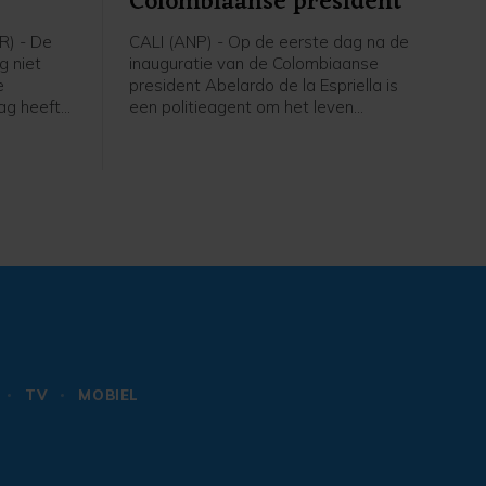
Colombiaanse president
) - De
CALI (ANP) - Op de eerste dag na de
g niet
inauguratie van de Colombiaanse
e
president Abelardo de la Espriella is
ag heeft
een politieagent om het leven
van de
gekomen bij een aanval op een
eist onder
politiebureau. Daarnaast vielen in de
gen aan
buurt van Cali, waar De la Espriella
werd ingezworen, gewonden bij een
aanslag met een autobom op een
tolstation.
TV
MOBIEL