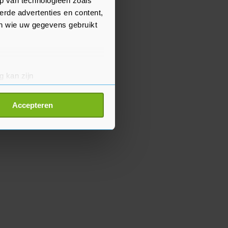
p van technologieën zoals
erde advertenties en content,
en wie uw gegevens gebruikt
g kan zijn
erprinting)
t
detailgedeelte
in. U kunt uw
Accepteren
p onze cookiepagina kun je