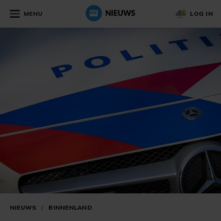
MENU
LOG IN
NIEUWS
/
BINNENLAND