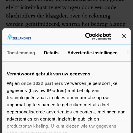
elektriciteitskast te vervangen door een oude.
Slachtoffers die klaagden over de rekening
werden geïntimideerd, waarna het bedrag alsnog
betaald werd.
De politie adviseert mensen om vooraf een prijs
Toestemming
Details
Advertentie-instellingen
Ov
af te spreken. Mensen die te maken krijgen met
intimidatie door een "vakman" wordt geadviseerd
direct 112 te bellen.
Verantwoord gebruik van uw gegevens
Wij en
onze 1022 partners
verwerken je persoonlijke
gegevens (bijv. uw IP-adres) met behulp van
technologieën zoals cookies om informatie op uw
apparaat op te slaan en te gebruiken met als doel
gepersonaliseerde advertenties en content, metingen aan
advertenties en content, inzicht in publiek en
productontwikkeling. U kunt kiezen wie uw gegevens