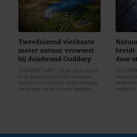
Tweeduizend vierkante
Natuu
meter natuur verwoest
breidt
bij duinbrand Ouddorp
door s
OUDDORP (ANP) - Bij de grote brand
OUDDORP 
in de duinen bij het Zuid-Hollandse
natuurbran
Ouddorp is tot dusver 2000 vierkante
Hollandse
meter aan natuur verloren gegaan.
verder uit
Dat meldt een woordvoerder van de
Aangebrac
veiligheidsregio. De brand ontstond
verspreid
donderdagmiddag en verspreidt zich
brandweer
sinds donderdagavond niet verder,
speciale 
maar is nog niet onder controle.
begroeiin