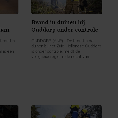
n
Brand in duinen bij
rdam
Ouddorp onder controle
brand in
OUDDORP (ANP) - De brand in de
duinen bij het Zuid-Hollandse Ouddorp
 is een
is onder controle, meldt de
veiligheidsregio. In de nacht van
eidsregio
donderdag op vrijdag blijft nog een
aantal brandweervoertuigen ter
plaatse om eventueel oplaaiende
vuurhaarden te blussen.
Vrijdagochtend gaat het waterschap
het gebied verder "strippen" om vuur
dat mogelijk nog in de grond zit te
doven.