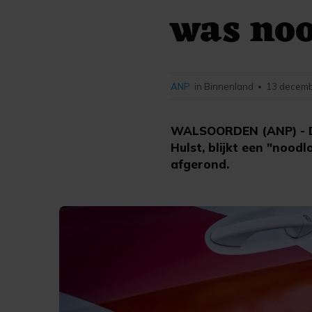
was noo
ANP
in Binnenland
13 decemb
•
WALSOORDEN (ANP) - De
Hulst, blijkt een "noodl
afgerond.