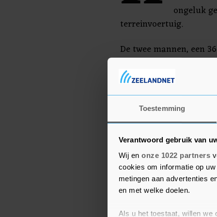
ongeluk g
terreinvoertuig.
De twee mannen, een 36-
een 24-jarige man uit Ku
lichaam werden aangeh
vrijgelaten nadat zij ee
twee zijn geen verdachte
Toestemming
Verantwoord gebruik van u
Wij en
onze 1022 partners
v
cookies om informatie op uw 
metingen aan advertenties en
en met welke doelen.
Als u het toestaat, willen we