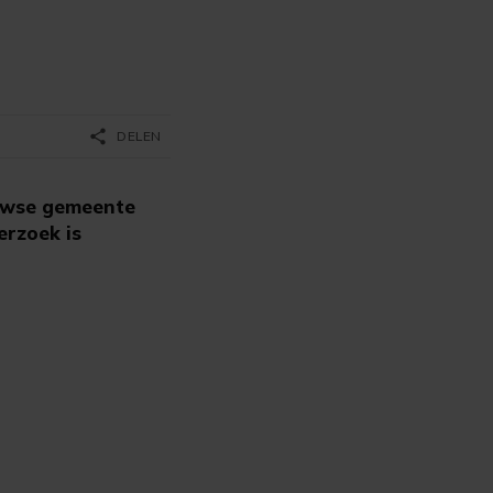
share
DELEN
euwse gemeente
erzoek is