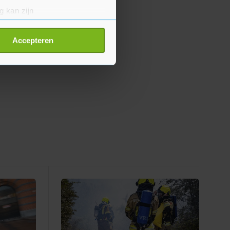
g kan zijn
erprinting)
t
detailgedeelte
in. U kunt uw
Accepteren
p onze cookiepagina kun je