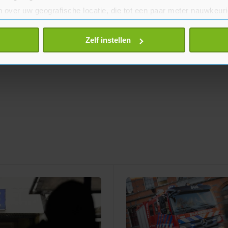
 over uw geografische locatie, die tot een paar meter nauwkeuri
eren door het actief te scannen op specifieke eigenschappen (fing
onlijke gegevens worden verwerkt en stel uw voorkeuren in he
Zelf instellen
jzigen of intrekken in de Cookieverklaring.
te beter en wordt jouw bezoek makkelijker en persoonlijker. O
je gemaakte keuze altijd wijzigen of intrekken.