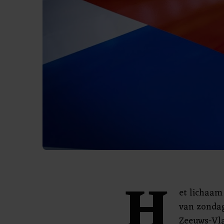
H
et lichaam
van zonda
Zeeuws-Vla