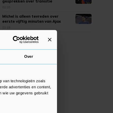
gesprekken over transitie
02:20
Míchel is alleen tevreden over
eerste vijftig minuten van Ajax
02:19
Over
p van technologieën zoals
erde advertenties en content,
en wie uw gegevens gebruikt