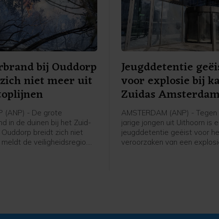
rbrand bij Ouddorp
Jeugddetentie geëi
 zich niet meer uit
voor explosie bij k
toplijnen
Zuidas Amsterda
(ANP) - De grote
AMSTERDAM (ANP) - Tegen 
d in de duinen bij het Zuid-
jarige jongen uit Uithoorn is 
 Ouddorp breidt zich niet
jeugddetentie geëist voor h
, meldt de veiligheidsregio.
veroorzaken van een explosie
hte stoplijnen houden de
Atrium, een kantoorgebouw 
ing van het vuur tegen. De
Zuidas in Amsterdam. De ex
 maakt stoplijnen door met
was in de nacht van 15 op 1
sproeiers een strook
g nat te maken.