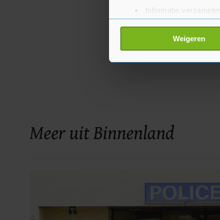
Informatie verzamelen
Uw apparaat identific
Lees meer over hoe uw perso
Weigeren
toestemming op elk moment wi
Met cookies werkt onze websi
ons cookiebeleid bekijken en 
Meer uit Binnenland