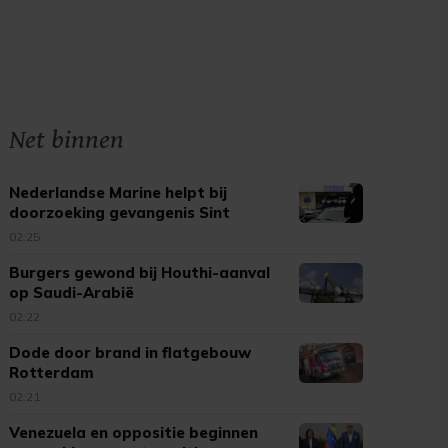
Net binnen
Nederlandse Marine helpt bij
doorzoeking gevangenis Sint
Maarten
02:25
Burgers gewond bij Houthi-aanval
op Saudi-Arabië
02:22
Dode door brand in flatgebouw
Rotterdam
02:21
Venezuela en oppositie beginnen