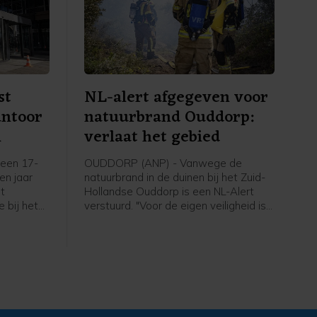
st
NL-alert afgegeven voor
antoor
natuurbrand Ouddorp:
m
verlaat het gebied
een 17-
OUDDORP (ANP) - Vanwege de
een jaar
natuurbrand in de duinen bij het Zuid-
et
Hollandse Ouddorp is een NL-Alert
 bij het
verstuurd. "Voor de eigen veiligheid is
aan de
het belangrijk om het gebied te
plosie
verlaten en uit de rook te blijven",
6 maart.
meldt de veiligheidsregio.