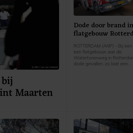
Dode door brand i
flatgebouw Rotte
ROTTERDAM (ANP) - Bij een 
een flatgebouw aan de
Watertorenweg in Rotterdam
dode gevallen, zo laat een
woordvoerder van de Veiligh
bij
Rijnmond weten.
Sint Maarten