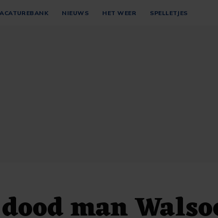
ACATUREBANK
NIEUWS
HET WEER
SPELLETJES
: dood man Wals