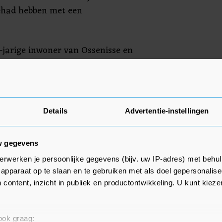
ehad hebben met een
jarige inwoner van Ossenisse en
itaart, die na de vondst van het
ouden zijn maandagavond
n verklaring hadden afgelegd. De
n meer, meldt de politie.
Details
Advertentie-instellingen
w gegevens
erwerken je persoonlijke gegevens (bijv. uw IP-adres) met behul
apparaat op te slaan en te gebruiken met als doel gepersonalise
 content, inzicht in publiek en productontwikkeling. U kunt kiez
 ook graag: