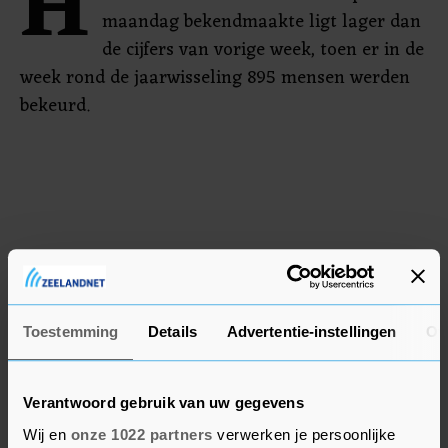
H
maandag bekendmaakte ligt lager dan
de cijfers van vorige week, toen er in de
week rond de jaarwisseling 895 mensen werden
bekeurd.
Toestemming
Details
Advertentie-instellingen
Ov
Verantwoord gebruik van uw gegevens
Wij en
onze 1022 partners
verwerken je persoonlijke