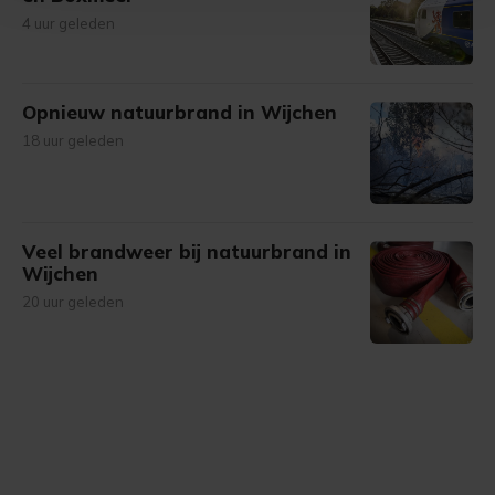
Met cookies werkt onze website beter en wordt jouw
4 uur geleden
bezoek makkelijker en persoonlijker. Op
onze cookiepagina kun je ons cookiebeleid bekijken en je
gemaakte keuze altijd wijzigen of intrekken.
Opnieuw natuurbrand in Wijchen
18 uur geleden
Veel brandweer bij natuurbrand in
Wijchen
20 uur geleden