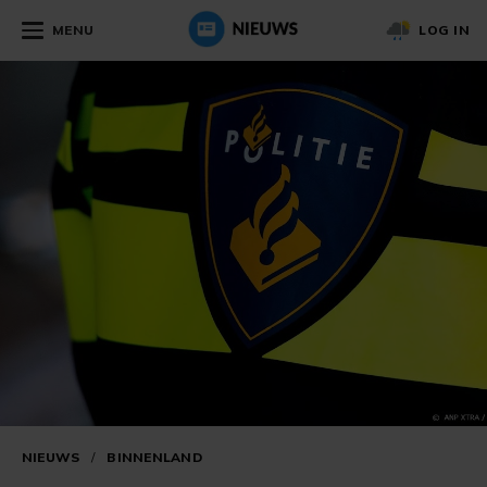
MENU
LOG IN
NIEUWS
/
BINNENLAND