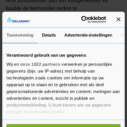
deze automobilist aan het bumperkleven en
haalde de bestuurder rechts in.
Verder werden boetes uitgedeeld voor te gladde
banden, bumperkleven, afsnijden van andere
Toestemming
Details
Advertentie-instellingen
Ov
auto’s en het niet dragen van de autogordel.
Verantwoord gebruik van uw gegevens
Wij en
onze 1022 partners
verwerken je persoonlijke
gegevens (bijv. uw IP-adres) met behulp van
technologieën zoals cookies om informatie op uw
apparaat op te slaan en te gebruiken met als doel
gepersonaliseerde advertenties en content, metingen aan
advertenties en content, inzicht in publiek en
productontwikkeling. U kunt kiezen wie uw gegevens
gebruikt en met welke doelen.
Als u het toestaat, willen we ook graag: