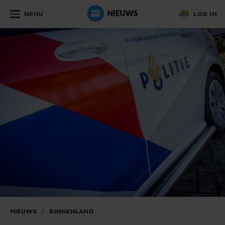
MENU
LOG IN
NIEUWS
/
BINNENLAND