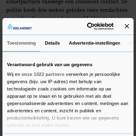
schietpartijen vanwege een crimineel conflict. De
politie heeft drie weken geleden twee verdachten
aangehouden wegens het geweld. Het gaat om
een 20-jarige man uit Purmerend en een man
van 21 jaar zonder vaste woon- of verblijfplaats.
De politie kon niet zeggen of de mannen nog
Toestemming
Details
Advertentie-instellingen
Ov
vastzitten.
Verantwoord gebruik van uw gegevens
Wij en
onze 1022 partners
verwerken je persoonlijke
gegevens (bijv. uw IP-adres) met behulp van
technologieën zoals cookies om informatie op uw
apparaat op te slaan en te gebruiken met als doel
gepersonaliseerde advertenties en content, metingen aan
advertenties en content, inzicht in publiek en
productontwikkeling. U kunt kiezen wie uw gegevens
gebruikt en met welke doelen.