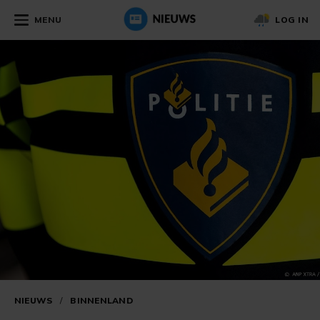
MENU
LOG IN
NIEUWS
/
BINNENLAND