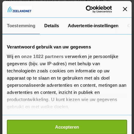
Polen sinds er oorlog in zijn land woedt. In
december en februari was hij ook al in Polen voor
ontmoetingen met Duda.
Toestemming
Details
Advertentie-instellingen
Ov
Verantwoord gebruik van uw gegevens
Wij en
onze 1022 partners
verwerken je persoonlijke
gegevens (bijv. uw IP-adres) met behulp van
technologieën zoals cookies om informatie op uw
apparaat op te slaan en te gebruiken met als doel
gepersonaliseerde advertenties en content, metingen aan
advertenties en content, inzicht in publiek en
productontwikkeling. U kunt kiezen wie uw gegevens
gebruikt en met welke doelen.
Als u het toestaat, willen we ook graag:
Accepteren
Informatie verzamelen over uw geografische