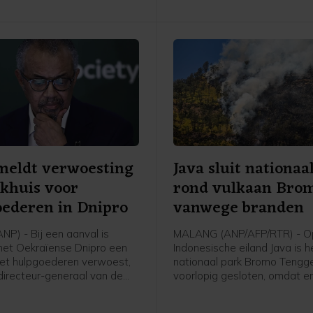
eldt verwoesting
Java sluit nationaa
khuis voor
rond vulkaan Brom
ederen in Dnipro
vanwege branden
NP) - Bij een aanval is
MALANG (ANP/AFP/RTR) - O
n het Oekraïense Dnipro een
Indonesische eiland Java is h
et hulpgoederen verwoest,
nationaal park Bromo Tengg
directeur-generaal van de
voorlopig gesloten, omdat e
zondheidsorganisatie
een natuurbrand woedt. Het i
dros Adhanom Ghebreyesus
moment te gevaarlijk om he