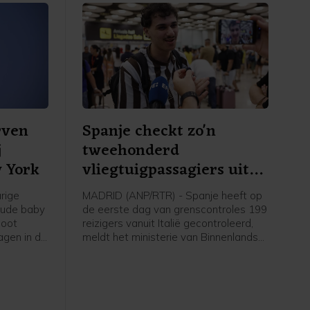
rven
Spanje checkt zo'n
j
tweehonderd
w York
vliegtuigpassagiers uit
Italië
rige
MADRID (ANP/RTR) - Spanje heeft op
oude baby
de eerste dag van grenscontroles 199
boot
reizigers vanuit Italië gecontroleerd,
gen in de
meldt het ministerie van Binnenlandse
stad New
Zaken. De controles volgen na een
se media,
aanvaring met de Italiaanse regering
t
over de komst van tienduizenden
d, waar
migranten naar de Spaanse exclave
Ceuta, eind juli.