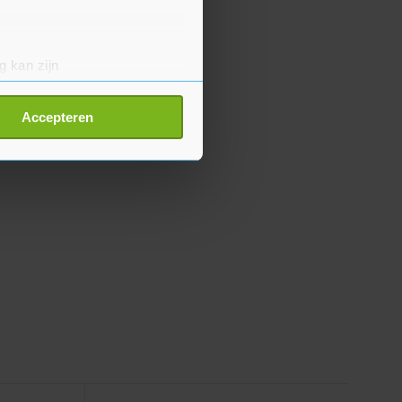
g kan zijn
erprinting)
t
detailgedeelte
in. U kunt uw
Accepteren
p onze cookiepagina kun je