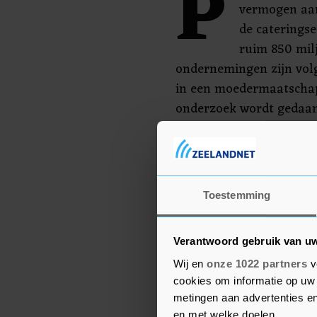
P
vermogen aan
de cateringsec
ruim 850 milj
ondernemingen zijn vol
in een moedermaatschapp
onderzoek wordt gedaan
staat bij Concord is uitg
De Wagner Groep is vol
aan andere bedrijven, z
Toestemming
ondernemingen waarbij i
worden gewonnen.
Verantwoord gebruik van u
Wij en
onze 1022 partners
v
cookies om informatie op uw 
metingen aan advertenties en
en met welke doelen.