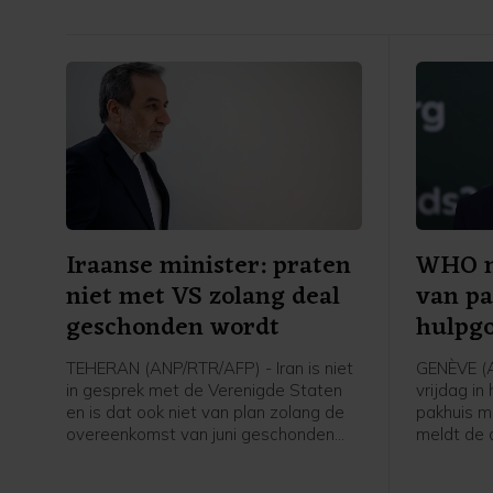
Iraanse minister: praten
WHO m
niet met VS zolang deal
van pa
geschonden wordt
hulpgo
TEHERAN (ANP/RTR/AFP) - Iran is niet
GENÈVE (A
in gesprek met de Verenigde Staten
vrijdag i
en is dat ook niet van plan zolang de
pakhuis m
overeenkomst van juni geschonden
meldt de 
wordt, zegt de Iraanse minister van
Wereldge
Buitenlandse Zaken Abbas Aragchi. Er
(WHO) Te