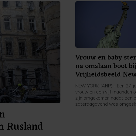
Vrouw en baby ste
na omslaan boot bi
Vrijheidsbeeld Ne
NEW YORK (ANP) - Een 27-ja
vrouw en een vijf maanden 
zijn omgekomen nadat een 
zaterdagavond was omgesla
en
haven van de Amerikaanse 
York. Dat melden Amerikaan
en Rusland
waaronder CNN. Het inciden
gebeurde nabij Liberty Islan
het Vrijheidsbeeld staat.