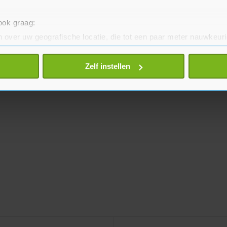
 ook graag:
 over uw geografische locatie, die tot een paar meter nauwkeuri
eren door het actief te scannen op specifieke eigenschappen (fing
onlijke gegevens worden verwerkt en stel uw voorkeuren in he
Zelf instellen
jzigen of intrekken in de Cookieverklaring.
te beter en wordt jouw bezoek makkelijker en persoonlijker. O
je gemaakte keuze altijd wijzigen of intrekken.