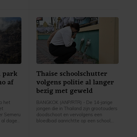
l park
Thaise schoolschutter
o af
volgens politie al langer
bezig met geweld
p het
BANGKOK (ANP/RTR) - De 14-jarige
et
jongen die in Thailand zijn grootouders
er Semeru
doodschoot en vervolgens een
r al dagen
bloedbad aanrichtte op een school,
s op dit
was al langer bezig met wapens en
t gebied
geweld. Volgens de politie is inmiddels