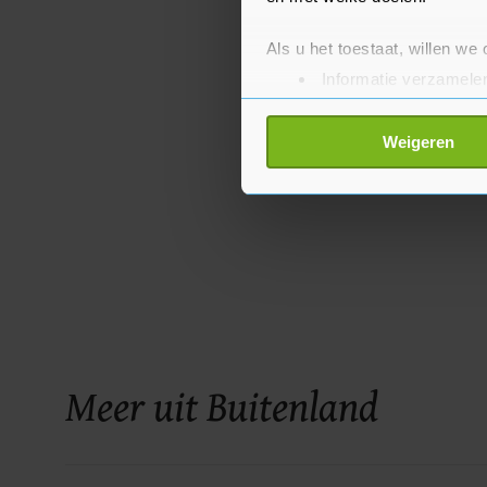
Als u het toestaat, willen we
Informatie verzamelen
Uw apparaat identific
Lees meer over hoe uw perso
Weigeren
toestemming op elk moment wi
Met cookies werkt onze websi
ons cookiebeleid bekijken en 
Meer uit Buitenland