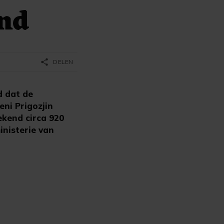
and
share
DELEN
d dat de
ni Prigozjin
ekend circa 920
inisterie van