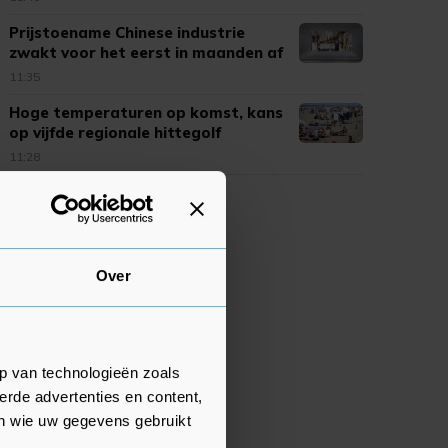
Prijstoename Chinese industrie
zwakt voor het eerst in maanden af
11:35
Hoge temperaturen op komst, kans
op vijfde regionale hittegolf
11:28
Over
p van technologieën zoals
erde advertenties en content,
en wie uw gegevens gebruikt