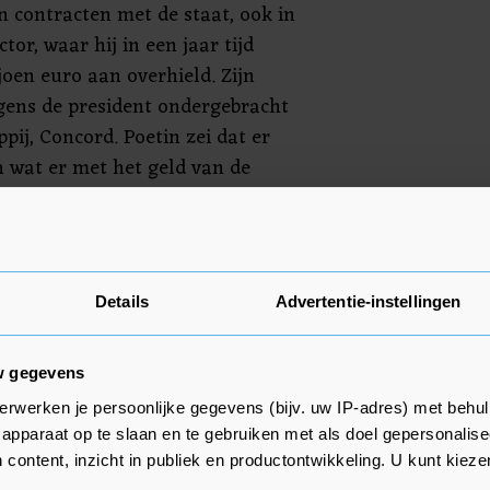
 contracten met de staat, ook in
tor, waar hij in een jaar tijd
oen euro aan overhield. Zijn
gens de president ondergebracht
ij, Concord. Poetin zei dat er
 wat er met het geld van de
evoerd.
gens waarnemers ook gelieerd
oals hotel-restaurants en
Details
Advertentie-instellingen
n vooral Afrika delfstoffen
w gegevens
erwerken je persoonlijke gegevens (bijv. uw IP-adres) met behul
apparaat op te slaan en te gebruiken met als doel gepersonalise
 content, inzicht in publiek en productontwikkeling. U kunt kiez