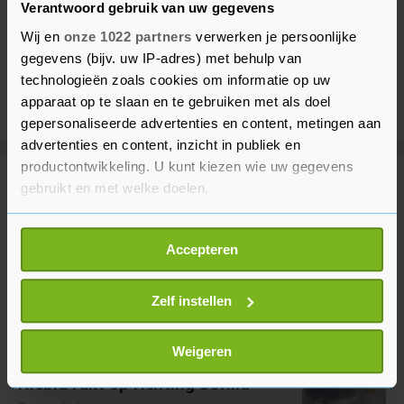
Verantwoord gebruik van uw gegevens
Wij en
onze 1022 partners
verwerken je persoonlijke
gegevens (bijv. uw IP-adres) met behulp van
technologieën zoals cookies om informatie op uw
apparaat op te slaan en te gebruiken met als doel
gepersonaliseerde advertenties en content, metingen aan
advertenties en content, inzicht in publiek en
productontwikkeling. U kunt kiezen wie uw gegevens
gebruikt en met welke doelen.
Meer uit Buitenland
Als u het toestaat, willen we ook graag:
Accepteren
Houthi's vallen Saudische troepen
Informatie verzamelen over uw geografische
en wapendepots in Jemen aan
locatie, die tot een paar meter nauwkeurig kan zijn
2 uur geleden
Uw apparaat identificeren door het actief te
Zelf instellen
scannen op specifieke eigenschappen (fingerprinting)
Lees meer over hoe uw persoonlijke gegevens worden
Weigeren
Grote natuurbrand in Spaanse
verwerkt en stel uw voorkeuren in het
detailgedeelte
in.
Niebla rukt op richting Sevilla
U kunt uw toestemming op elk moment wijzigen of