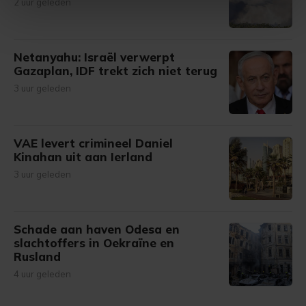
2 uur geleden
intrekken in de Cookieverklaring.
Met cookies werkt onze website beter en wordt jouw
bezoek makkelijker en persoonlijker. Op
Netanyahu: Israël verwerpt
Gazaplan, IDF trekt zich niet terug
onze cookiepagina kun je ons cookiebeleid bekijken en je
gemaakte keuze altijd wijzigen of intrekken.
3 uur geleden
VAE levert crimineel Daniel
Kinahan uit aan Ierland
3 uur geleden
Schade aan haven Odesa en
slachtoffers in Oekraïne en
Rusland
4 uur geleden