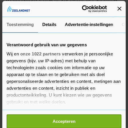
De maatregel houdt in dat alleen olie die wordt
verkocht tegen een prijs van 60 dollar per vat of
minder kan worden geleverd.
Toestemming
Details
Advertentie-instellingen
Ov
Verantwoord gebruik van uw gegevens
Wij en
onze 1022 partners
verwerken je persoonlijke
gegevens (bijv. uw IP-adres) met behulp van
technologieën zoals cookies om informatie op uw
apparaat op te slaan en te gebruiken met als doel
gepersonaliseerde advertenties en content, metingen aan
advertenties en content, inzicht in publiek en
productontwikkeling. U kunt kiezen wie uw gegevens
gebruikt en met welke doelen.
Als u het toestaat, willen we ook graag:
Accepteren
Informatie verzamelen over uw geografische