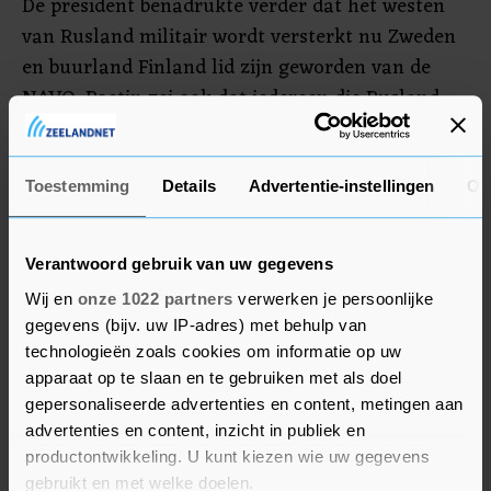
De president benadrukte verder dat het westen
van Rusland militair wordt versterkt nu Zweden
en buurland Finland lid zijn geworden van de
NAVO. Poetin zei ook dat iedereen die Rusland
probeert binnen te vallen, met zwaardere
gevolgen te maken krijgt dan tijdens de Tweede
Wereldoorlog, omdat het land nu wapens heeft
Toestemming
Details
Advertentie-instellingen
Ov
die doelen op vijandelijk grondgebied kunnen
raken.
Verantwoord gebruik van uw gegevens
Wij en
onze 1022 partners
verwerken je persoonlijke
gegevens (bijv. uw IP-adres) met behulp van
technologieën zoals cookies om informatie op uw
apparaat op te slaan en te gebruiken met als doel
gepersonaliseerde advertenties en content, metingen aan
advertenties en content, inzicht in publiek en
productontwikkeling. U kunt kiezen wie uw gegevens
gebruikt en met welke doelen.