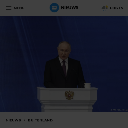
MENU
LOG IN
NIEUWS
/
BUITENLAND