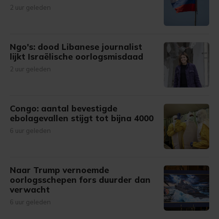
2 uur geleden
Ngo's: dood Libanese journalist
lijkt Israëlische oorlogsmisdaad
2 uur geleden
Congo: aantal bevestigde
ebolagevallen stijgt tot bijna 4000
6 uur geleden
Naar Trump vernoemde
oorlogsschepen fors duurder dan
verwacht
6 uur geleden