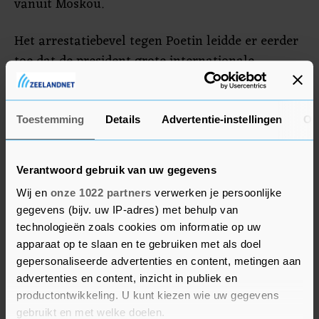
vanuit Moskou.
Het arrestatiebevel tegen Poetin leidde er eerder
toe dat de president grote internationale
bijeenkomsten moest overslaan, waaronder een
top van het samenwerkingsverband BRICS in
Zuid-Afrika ruim een jaar geleden. De regering in
Toestemming
Details
Advertentie-instellingen
Ov
Zuid-Afrika hoopte op een uitzondering op de
ICC-regels, maar die kwam er niet.
Verantwoord gebruik van uw gegevens
Wij en
onze 1022 partners
verwerken je persoonlijke
gegevens (bijv. uw IP-adres) met behulp van
technologieën zoals cookies om informatie op uw
apparaat op te slaan en te gebruiken met als doel
gepersonaliseerde advertenties en content, metingen aan
advertenties en content, inzicht in publiek en
productontwikkeling. U kunt kiezen wie uw gegevens
gebruikt en met welke doelen.