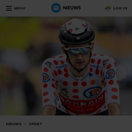
MENU
LOG IN
NIEUWS
/
SPORT