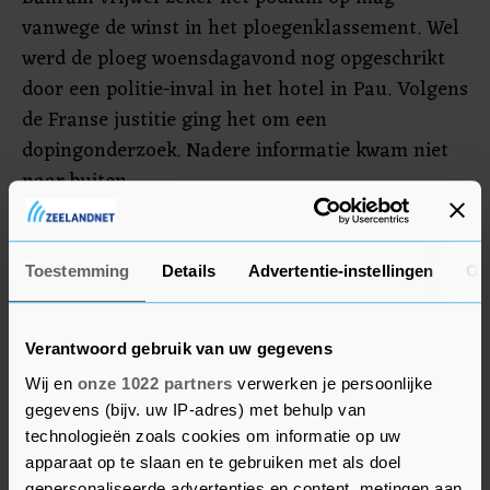
vanwege de winst in het ploegenklassement. Wel
werd de ploeg woensdagavond nog opgeschrikt
door een politie-inval in het hotel in Pau. Volgens
de Franse justitie ging het om een
dopingonderzoek. Nadere informatie kwam niet
naar buiten.
Zonder Pogacar was Poels de derde Nederlander
geworden die het bergklassement had gewonnen.
Toestemming
Details
Advertentie-instellingen
Ov
Eerder deden dat Steven Rooks (1988) en Gert-Jan
Theunisse (1989). Vorig jaar werd het
Verantwoord gebruik van uw gegevens
bergklassement ook al gewonnen door de jonge
Wij en
onze 1022 partners
verwerken je persoonlijke
Sloveen, die toen ook het eindklassement
gegevens (bijv. uw IP-adres) met behulp van
aanvoerde.
technologieën zoals cookies om informatie op uw
apparaat op te slaan en te gebruiken met als doel
gepersonaliseerde advertenties en content, metingen aan