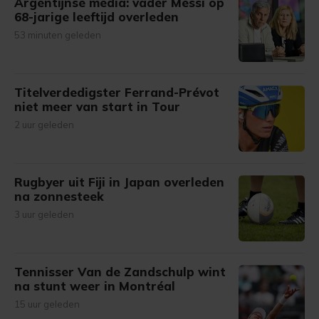
Argentijnse media: vader Messi op
68-jarige leeftijd overleden
53 minuten geleden
Titelverdedigster Ferrand-Prévot
niet meer van start in Tour
2 uur geleden
Rugbyer uit Fiji in Japan overleden
na zonnesteek
3 uur geleden
Tennisser Van de Zandschulp wint
na stunt weer in Montréal
15 uur geleden