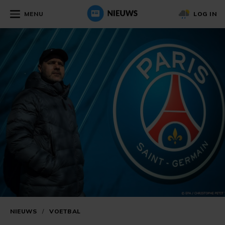
MENU
LOG IN
NIEUWS
/
VOETBAL