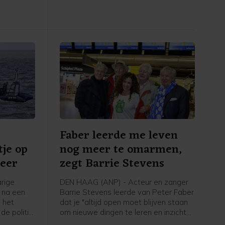
haar hebben laten verkrachten door
vijf vrienden van hem. Tegen drie van
hen eiste het OM drie jaar cel,
waarvan één jaar voorwaardelijk.
Faber leerde me leven
tje op
nog meer te omarmen,
meer
zegt Barrie Stevens
rige
DEN HAAG (ANP) - Acteur en zanger
n na een
Barrie Stevens leerde van Peter Faber
 het
dat je "altijd open moet blijven staan
de politie.
om nieuwe dingen te leren en inzichten
er van de
te krijgen". Dat zegt de entertainer