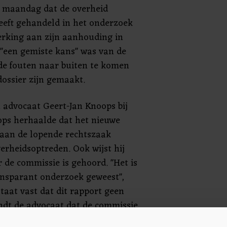
i maandag dat de overheid
eeft gehandeld in het onderzoek
rking aan zijn aanhouding in
 "een gemiste kans" was van de
de fouten naar buiten te komen
dossier zijn gemaakt.
 advocaat Geert-Jan Knoops bij
oops herhaalde dat het nieuwe
 aan de lopende rechtszaak
rheidsoptreden. Ook wijst hij
 de commissie is gehoord. "Het is
ransparant onderzoek geweest",
taat vast dat dit rapport geen
indt de advocaat dat de commissie
rschreden, door zich ongevraagd