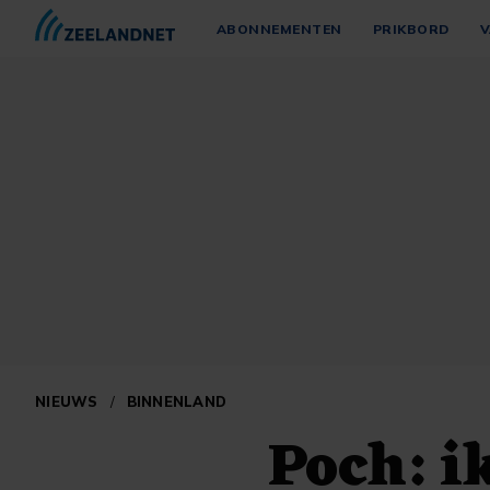
ABONNEMENTEN
PRIKBORD
V
NIEUWS
/
BINNENLAND
Poch: i