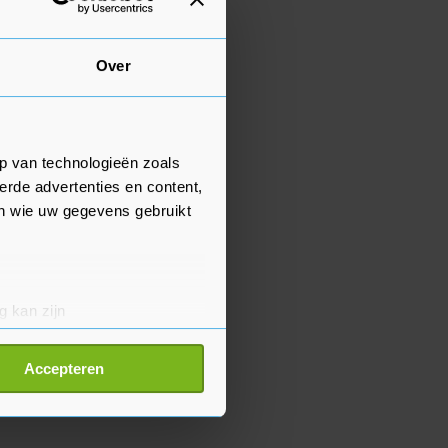
Over
p van technologieën zoals
erde advertenties en content,
en wie uw gegevens gebruikt
g kan zijn
erprinting)
t
detailgedeelte
in. U kunt uw
Accepteren
p onze cookiepagina kun je