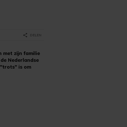
share
DELEN
met zijn familie
et de Nederlandse
"trots" is om