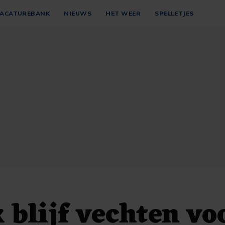
ACATUREBANK
NIEUWS
HET WEER
SPELLETJES
k blijf vechten vo