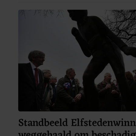
Standbeeld Elfstedenwinn
weggehaald om beschadig