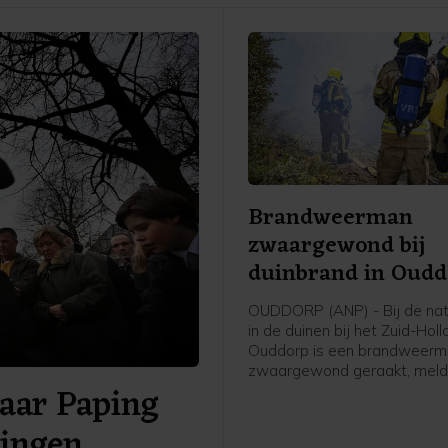
Brandweerman
zwaargewond bij
duinbrand in Oud
OUDDORP (ANP) - Bij de na
in de duinen bij het Zuid-Hol
Ouddorp is een brandweer
zwaargewond geraakt, meld
aar Paping
veiligheidsregio. Hij kwam o
brandweervoertuig terecht. "
ingen
gezondheidstoestand make