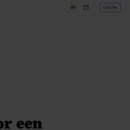
LOG IN
or een