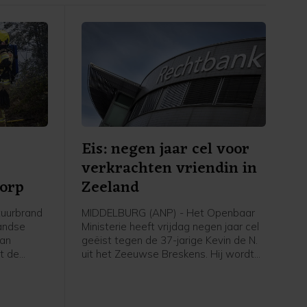
Eis: negen jaar cel voor
verkrachten vriendin in
dorp
Zeeland
tuurbrand
MIDDELBURG (ANP) - Het Openbaar
landse
Ministerie heeft vrijdag negen jaar cel
man
geëist tegen de 37-jarige Kevin de N.
t de
uit het Zeeuwse Breskens. Hij wordt
nder een
verdacht van zeven verkrachtingen
Over zijn
van zijn vriendin tussen 2021 en 2023.
n we ons
Hij zou haar zelf hebben verkracht en