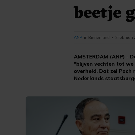
beetje 
ANP
in Binnenland
2 februari
•
AMSTERDAM (ANP) - De A
"blijven vechten tot we
overheid. Dat zei Poch
Nederlands staatsburger