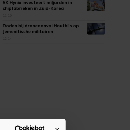
SK Hynix investeert miljarden in
chipfabrieken in Zuid-Korea
12:15
Doden bij droneaanval Houthi's op
Jemenitische militairen
12:14