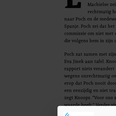
E
Machielse ze
rechtmatig h
naar Poch en de medewe
Spanje. Poch zei dat het
commissie om niet met 
die volgens hem in zijn 
Poch zat samen met zijn
Eva Jinek aan tafel. Kn
rapport niets verandert
wegens onrechtmatig ove
erop dat Poch nooit door
een eenzijdig en niet t
zegt Knoops. "Voor ons s
waarde heeft." Verder v
haar mandaat heeft ove