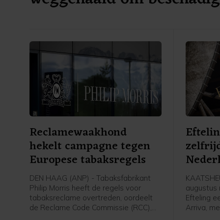
Reclamewaakhond
Efteli
hekelt campagne tegen
zelfri
Europese tabaksregels
Neder
DEN HAAG (ANP) - Tabaksfabrikant
KAATSHEU
Philip Morris heeft de regels voor
augustus r
tabaksreclame overtreden, oordeelt
Efteling e
de Reclame Code Commissie (RCC),
Arriva, me
de toezichthouder voor advertenties.
rijdt zelf