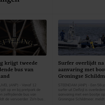
grote zorgen," aldus een
woordvoerder.
ng krijgt tweede
Surfer overlijdt na
jdende bus van
aanvaring met boo
land
Groningse Schild
VEL (ANP) - Vanaf 12
STEENDAM (ANP) - Een 58-ja
ijdt op en bij pretpark de
surfer uit Delfzijl is overlede
en zelfrijdende bus van
aanvaring met een bootje op
ldt de vervoerder. Zo'n bus
Groningse Schildmeer, meldt 
standig. Er zit nog wel een
De politie heeft de bestuurd