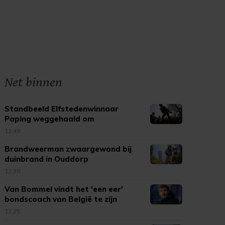
Net binnen
Standbeeld Elfstedenwinnaar
Paping weggehaald om
beschadigingen
12:49
Brandweerman zwaargewond bij
duinbrand in Ouddorp
12:30
Van Bommel vindt het 'een eer'
bondscoach van België te zijn
12:25