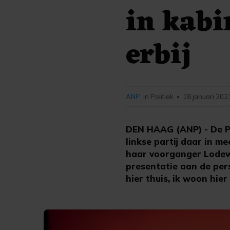
in kabi
erbij
ANP
in Politiek
18 januari 202
•
DEN HAAG (ANP) - De Pv
linkse partij daar in m
haar voorganger Lodewij
presentatie aan de per
hier thuis, ik woon hie