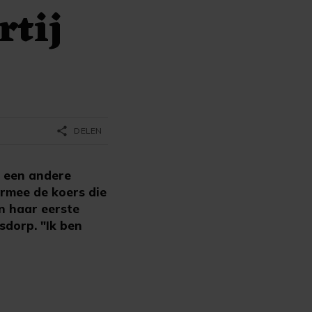
rtij
share
DELEN
k een andere
armee de koers die
in haar eerste
sdorp. "Ik ben