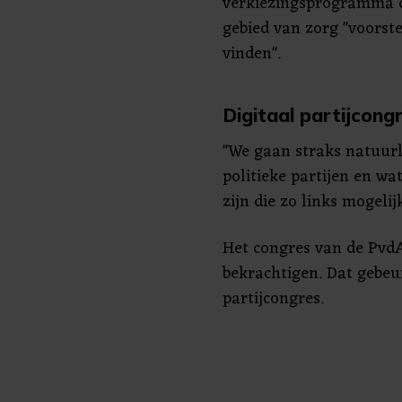
verkiezingsprogramma d
gebied van zorg "voorstel
vinden".
Digitaal partijcong
"We gaan straks natuur
politieke partijen en wa
zijn die zo links mogelij
Het congres van de Pvd
bekrachtigen. Dat gebeur
partijcongres.