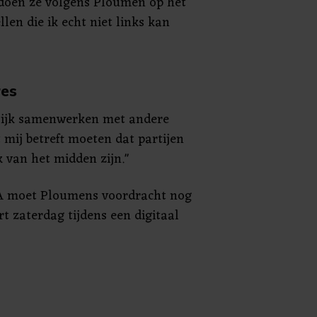
oen ze volgens Ploumen op het
len die ik echt niet links kan
res
lijk samenwerken met andere
t mij betreft moeten dat partijen
k van het midden zijn."
A moet Ploumens voordracht nog
t zaterdag tijdens een digitaal