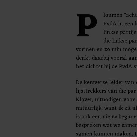
P
loumen "acht
PvdA in een 
linkse partij
die linkse p
vormen en zo min mogel
denkt daarbij vooral aa
het dichtst bij de PvdA s
De kersverse leider van
lijsttrekkers van die par
Klaver, uitnodigen voor
natuurlijk, want ik zit a
is ook een nieuw begin e
bespreken wat we same
samen kunnen maken. Dus