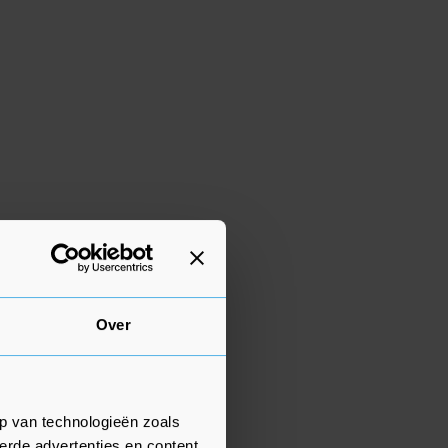
Over
p van technologieën zoals
erde advertenties en content,