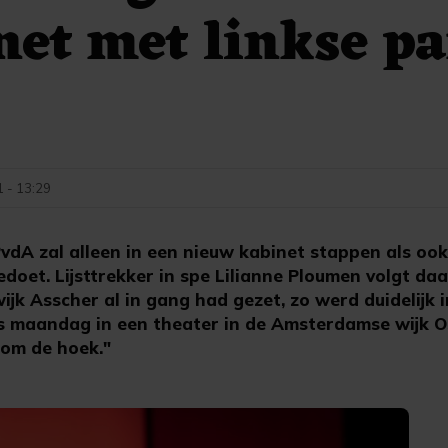
net met linkse pa
1 - 13:29
dA zal alleen in een nieuw kabinet stappen als oo
eedoet. Lijsttrekker in spe Lilianne Ploumen volgt da
k Asscher al in gang had gezet, zo werd duidelijk 
s maandag in een theater in de Amsterdamse wijk O
r om de hoek."