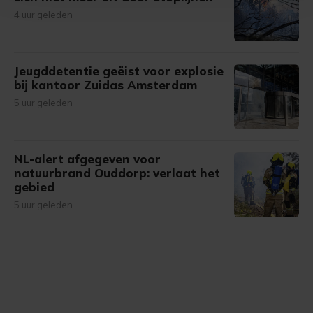
Met cookies werkt onze website beter en wordt jouw
4 uur geleden
bezoek makkelijker en persoonlijker. Op
onze cookiepagina kun je ons cookiebeleid bekijken en je
gemaakte keuze altijd wijzigen of intrekken.
Jeugddetentie geëist voor explosie
bij kantoor Zuidas Amsterdam
5 uur geleden
NL-alert afgegeven voor
natuurbrand Ouddorp: verlaat het
gebied
5 uur geleden