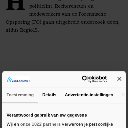
H
politielint. Rechercheurs en
medewerkers van de Forensische
Opsporing (FO) gaan uitgebreid onderzoek doen,
aldus Regio15.
Toestemming
Details
Advertentie-instellingen
Ov
Verantwoord gebruik van uw gegevens
Wij en
onze 1022 partners
verwerken je persoonlijke