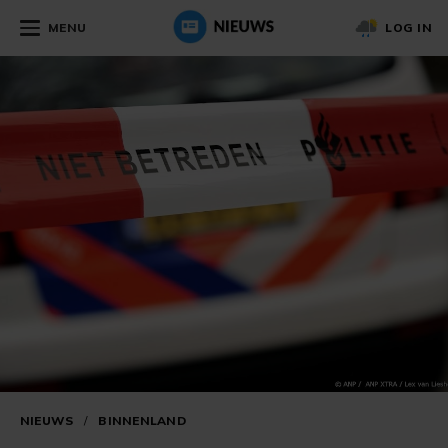
MENU
LOG IN
NIEUWS
/
BINNENLAND