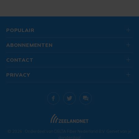
POPULAIR
ABONNEMENTEN
CONTACT
PRIVACY
© 2026
. Onderdeel van
DELTA Fiber Nederland B.V.
Geniet van je
donderdag!